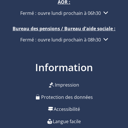
AÖR :
Cliquez pour masquer d'autres heures d'ouvertur
Fermé :
ouvre lundi prochain à 06h30
Bureau des pensions / Bureau d'aide sociale :
Cliquez pour masquer d'autres heures d'ouvertur
Fermé :
ouvre lundi prochain à 08h30
Information
Impression
Protection des données
Accessibilité
Langue facile