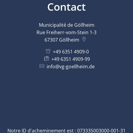
Contact
Plan d'action contre le bruit
Contact VG
Ottersheim
Environnement
Municipalité de Göllheim
Ruessingen
Rue Freiherr-vom-Stein 1-3
Mesures de modernisation/remise en ét
67307
Göllheim
Standenbühl
Planification thermique communale
+49 6351 4909-0
Weitersweiler
+49 6351 4909-99
Projets
info@vg-goellheim.de
Zellertal
Notre ID d'acheminement est : 073335003000-001-31