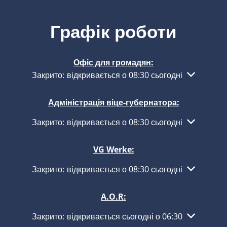
Графік роботи
Офіс для громадян:
Натисніть, щоб приховати інші години роботи або з
Закрито:
відкривається о 08:30 сьогодні
Адміністрація віце-губернатора:
Натисніть, щоб приховати інші години роботи або з
Закрито:
відкривається о 08:30 сьогодні
VG Werke:
Натисніть, щоб приховати інші години роботи або з
Закрито:
відкривається о 08:30 сьогодні
A.O.R:
Натисніть, щоб приховати інші години роботи або з
Закрито:
відкривається сьогодні о 06:30