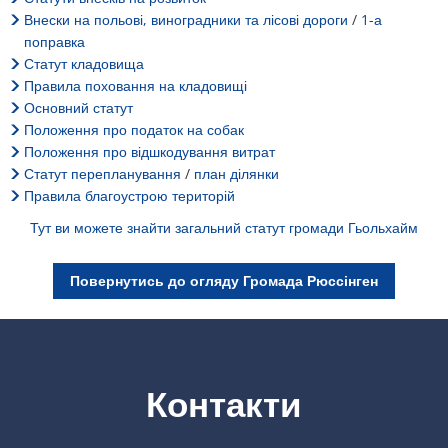
План дій щодо шуму
Внески на польові, виноградники та лісові дороги
/
1-а
Звертайтеся до VG Works
Оттерсхайм
поправка
Навколишнє середовище
Статут кладовища
Правила поховання на кладовищі
Руссинген
Основний статут
Заходи з модернізації/ремонту
Положення про податок на собак
Штанденбюль
Положення про відшкодування витрат
Муніципальне планування теплопос
Статут перепланування
/
план ділянки
Вайтерсвайлер
Правила благоустрою територій
Проекти
Тут ви можете знайти загальний статут громади Гьольхайм
Целлерталь
Повернутись до огляду Громада Рюссінген
Контакти