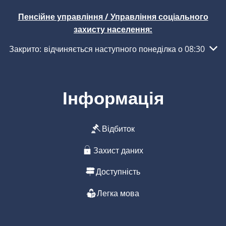
Пенсійне управління / Управління соціального
захисту населення:
Натисніть, щоб приховати інші години роботи або закритт
Закрито:
відчиняється наступного понеділка о 08:30
Інформація
Відбиток
Захист даних
Доступність
Легка мова