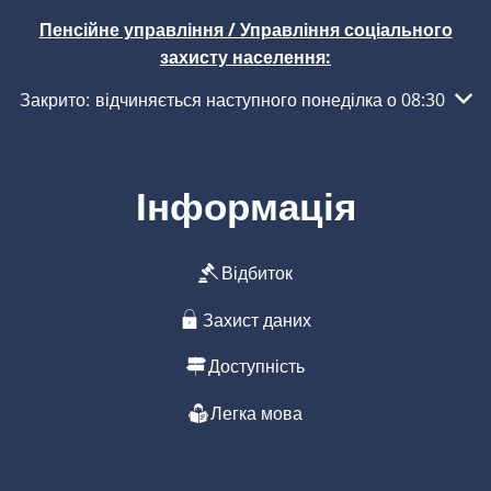
Пенсійне управління / Управління соціального
захисту населення:
Натисніть, щоб приховати інші години роботи або закритт
Закрито:
відчиняється наступного понеділка о 08:30
Інформація
Відбиток
Захист даних
Доступність
Легка мова