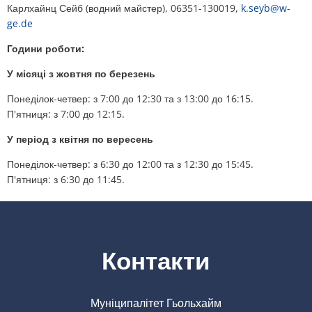
Карлхайнц Сейб (водний майстер), 06351-130019,
k.seyb@w-
План дій щодо шуму
ge.de
Звертайтеся до VG Works
Оттерсхайм
Навколишнє середовище
Години роботи:
Руссинген
У місяці з жовтня по березень
Заходи з модернізації/ремонту
Штанденбюль
Понеділок-четвер: з 7:00 до 12:30 та з 13:00 до 16:15.
Муніципальне планування теплопос
П'ятниця: з 7:00 до 12:15.
Вайтерсвайлер
У період з квітня по вересень
Проекти
Целлерталь
Понеділок-четвер: з 6:30 до 12:00 та з 12:30 до 15:45.
П'ятниця: з 6:30 до 11:45.
Контакти
Муніципалітет Гьольхайм