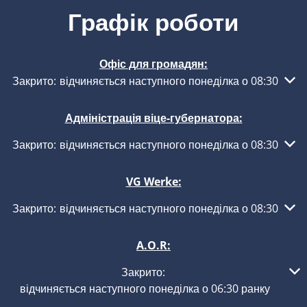
Графік роботи
Офіс для громадян:
Натисніть, щоб приховати інші години роботи або закритт
Закрито:
відчиняється наступного понеділка о 08:30
Адміністрація віце-губернатора:
Натисніть, щоб приховати інші години роботи або закритт
Закрито:
відчиняється наступного понеділка о 08:30
VG Werke:
Натисніть, щоб приховати інші години роботи або закритт
Закрито:
відчиняється наступного понеділка о 08:30
A.O.R:
Натисніть, щоб приховати інші години роботи або закриття
Закрито:
відчиняється наступного понеділка о 06:30 ранку