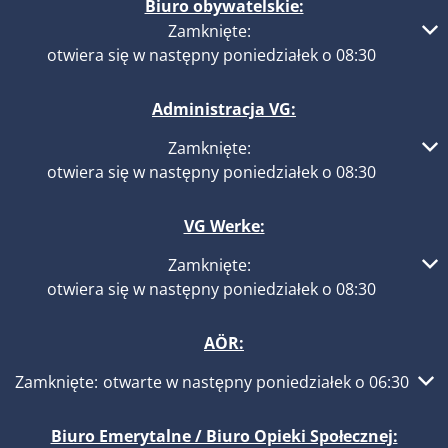
Biuro obywatelskie:
Kliknij, aby ukryć inne godziny otwarcia lub zamknięcia
Zamknięte:
otwiera się w następny poniedziałek o 08:30
Administracja VG:
Kliknij, aby ukryć inne godziny otwarcia lub zamknięcia
Zamknięte:
otwiera się w następny poniedziałek o 08:30
VG Werke:
Kliknij, aby ukryć inne godziny otwarcia lub zamknięcia
Zamknięte:
otwiera się w następny poniedziałek o 08:30
AÖR:
Kliknij, aby ukryć inne godziny otwarcia lub zamknięcia
Zamknięte:
otwarte w następny poniedziałek o 06:30
Biuro Emerytalne / Biuro Opieki Społecznej: