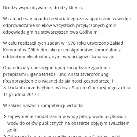
Plan działania w sprawie hałasu
Drodzy współobywatele, drodzy klienci,
Kontakt VG Works
Ottersheim
W ramach samorządu terytorialnego za zaopatrzenie w wodę i
Środowisko
odprowadzanie ścieków wszystkich przyłączonych gmin
Ruessingen
odpowiada gmina stowarzyszeniowa Göllheim.
Działania modernizacyjne/napraw
Standenbühl
W celu realizacji tych zadań w 1978 roku utworzono Zakład
Miejskie planowanie zaopatrzenia 
Komunalny Gölllheim jako przedsiębiorstwo komunalne z
Weitersweiler
oddziałami eksploatacyjnymi wodociągów i kanalizacji.
Projekty
Oba oddziały operacyjne będą zarządzane zgodnie z
Zellertal
przepisami Eigenbetriebs- und Anstaltsverordnung
(Rozporządzenie o własnej działalności gospodarczej i
zakładaniu przedsiębiorstw) oraz Statutu Operacyjnego z dnia
11 grudnia 2017 r.
W zakres naszych kompetencji wchodzi:
zapewnienie zaopatrzenia w wodę pitną, wodę użytkową i
wodę do celów publicznych na obszarze objętym związkiem
gmin
Odprowadzanie i nieszkodliwe usuwanie ścieków i wód