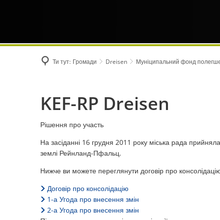
Ти тут:
Громади
Dreisen
Муніципальний фонд полегше
Муніципальний
KEF-RP Dreisen
фонд
Рішення про участь
На засіданні 16 грудня 2011 року міська рада прийня
полегшення
землі Рейнланд-Пфальц.
боргових
Нижче ви можете переглянути договір про консолідаці
Договір про консолідацію
зобов'язань
1-а Угода про внесення змін
2-а Угода про внесення змін