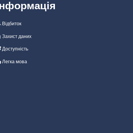
Інформація
Відбиток
иття
Захист даних
Доступність
Легка мова
иття
иття