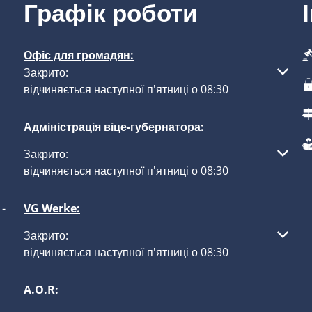
Графік роботи
Офіс для громадян:
Натисніть, щоб приховати інші години роботи або закр
Закрито:
відчиняється наступної п'ятниці о 08:30
Адміністрація віце-губернатора:
Натисніть, щоб приховати інші години роботи або закр
Закрито:
відчиняється наступної п'ятниці о 08:30
-
VG Werke:
Натисніть, щоб приховати інші години роботи або закр
Закрито:
відчиняється наступної п'ятниці о 08:30
A.O.R: