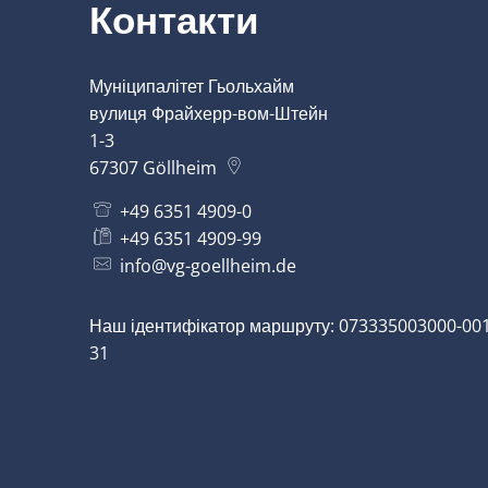
Контакти
Муніципалітет Гьольхайм
вулиця Фрайхерр-вом-Штейн
1-3
67307
Göllheim
+49 6351 4909-0
+49 6351 4909-99
info@vg-goellheim.de
Наш ідентифікатор маршруту: 073335003000-001
31