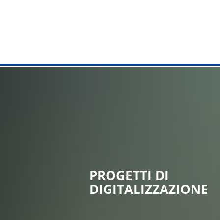
AMMINISTR
Municipio
Compiti dall
Servizi onli
Ufficio di c
Ufficio del 
PROGETTI DI
DIGITALIZZAZIONE
Servizi al c
Strutture c