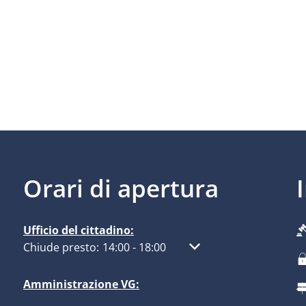
Orari di apertura
Ufficio del cittadino:
Fare clic per nascondere altri orari di apertura o chius
Chiude presto:
14:00
-
18:00
Dalle 14:00 alle 18:00
Amministrazione VG: