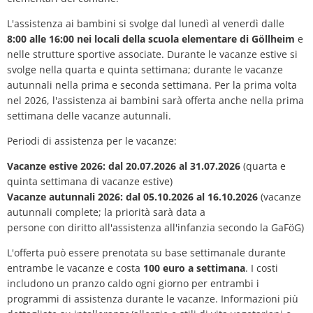
Piano d'azione sul rumore
Contatto VG 
L'assistenza ai bambini si svolge dal lunedì al venerdì dalle
Ottersheim
8:00 alle 16:00 nei locali della scuola elementare di Göllheim
e
Ambiente
nelle strutture sportive associate. Durante le vacanze estive si
Ruessingen
svolge nella quarta e quinta settimana; durante le vacanze
Misure di ammodernamento/riparazion
autunnali nella prima e seconda settimana. Per la prima volta
Standenbühl
nel 2026, l'assistenza ai bambini sarà offerta anche nella prima
Pianificazione termica comunale
settimana delle vacanze autunnali.
Weitersweiler
Periodi di assistenza per le vacanze:
Progetti
Zellertal
Vacanze estive 2026: dal 20.07.2026 al 31.07.2026
(quarta e
quinta settimana di vacanze estive)
Vacanze autunnali 2026: dal 05.10.2026 al 16.10.2026
(vacanze
autunnali complete; la priorità sarà data a
persone con diritto all'assistenza all'infanzia secondo la GaFöG)
L'offerta può essere prenotata su base settimanale durante
entrambe le vacanze e costa
100 euro a settimana
. I costi
includono un pranzo caldo ogni giorno per entrambi i
programmi di assistenza durante le vacanze. Informazioni più