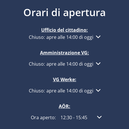
Orari di apertura
Ufficio del cittadino:
Fare clic per nascondere altri orari di apertur
Chiuso:
apre alle 14:00 di oggi
Amministrazione VG:
Fare clic per nascondere altri orari di apertur
Chiuso:
apre alle 14:00 di oggi
VG Werke:
Fare clic per nascondere altri orari di apertur
Chiuso:
apre alle 14:00 di oggi
AÖR:
Fare clic per nascondere altri orari di apertura
Ora aperto:
12:30
-
15:45
Dalle 12:30 alle