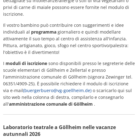
dettagliate su intolleranze/allergie o stili di vita vegetariani o
privi di carne di maiale possono essere fornite nel modulo di
iscrizione.
Il vostro bambino può contribuire con suggerimenti e idee
individuali al
programma
giornaliero e quindi modellare
attivamente il suo tempo al centro di assistenza all'infanzia.
Pittura, artigianato, gioco, sfogo nel centro sportivo/palestra:
l'obiettivo è il divertimento!
I
moduli di iscrizione
sono disponibili presso le segreterie delle
scuole elementari di Göllheim e Zellertal e presso
l'amministrazione comunale di Göllheim (signora Zewinger tel.
06351/4909-25). È possibile richiedere il modulo di iscrizione
via e-mail
(buergerbuero@vg-goellheim.de)
o scaricarlo qui sul
sito web nella colonna di destra, compilarlo e consegnarlo
all'
amministrazione comunale di Göllheim
.
Laboratorio teatrale a Göllheim nelle vacanze
autunnali 2026