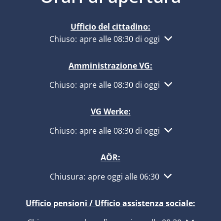
Ufficio del cittadino:
Fare clic per nascondere altri orari di apertur
Chiuso:
apre alle 08:30 di oggi
Amministrazione VG:
Fare clic per nascondere altri orari di apertur
Chiuso:
apre alle 08:30 di oggi
VG Werke:
Fare clic per nascondere altri orari di apertur
Chiuso:
apre alle 08:30 di oggi
AÖR:
Fare clic per nascondere altri orari di apertur
Chiusura:
apre oggi alle 06:30
Ufficio pensioni / Ufficio assistenza sociale: