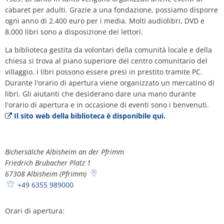
Piano d'azione sul rumore
Contatto VG 
cabaret per adulti. Grazie a una fondazione, possiamo disporre
Ottersheim
ogni anno di 2.400 euro per i media. Molti audiolibri, DVD e
Ambiente
8.000 libri sono a disposizione dei lettori.
Ruessingen
La biblioteca gestita da volontari della comunità locale e della
Misure di ammodernamento/riparazion
chiesa si trova al piano superiore del centro comunitario del
Standenbühl
villaggio. I libri possono essere presi in prestito tramite PC.
Pianificazione termica comunale
Durante l'orario di apertura viene organizzato un mercatino di
Weitersweiler
libri. Gli aiutanti che desiderano dare una mano durante
Progetti
l'orario di apertura e in occasione di eventi sono i benvenuti.
Zellertal
Il sito web della biblioteca è disponibile qui.
Bichersälche Albisheim an der Pfrimm
Friedrich Brubacher Platz 1
67308
Albisheim (Pfrimm)
+49 6355 989000
Orari di apertura: