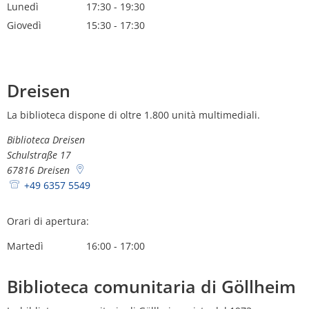
Lunedì
17:30
-
19:30
Dalle 17:30 alle 19:30
Giovedì
15:30
-
17:30
Dalle 15:30 alle 17:30
Dreisen
La biblioteca dispone di oltre 1.800 unità multimediali.
Biblioteca Dreisen
Schulstraße 17
67816
Dreisen
+49 6357 5549
Orari di apertura:
Martedì
16:00
-
17:00
Dalle 16:00 alle 17:00
Biblioteca comunitaria di Göllheim