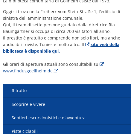
La biblioteca comunitaria di Göllheim esiste dal 1973.
Oggi si trova nella Freiherr-vom-Stein-Straße 1, l'edificio di
sinistra dell'amministrazione comunale.
Qui, il team di sette persone guidato dalla direttrice Ria
Baumgärtner si occupa di circa 700 visitatori all'anno.
Il prestito è gratuito e comprende non solo libri, ma anche
audiolibri, riviste, Tonies e molto altro. Il
sito web della
biblioteca è disponibile qui.
Gli orari di apertura attuali sono consultabili su
www.findusgoellheim.de
.
Ritratto
Scoprire e vivere
Sentieri escursionistici e d'avventura
Piste ciclabili