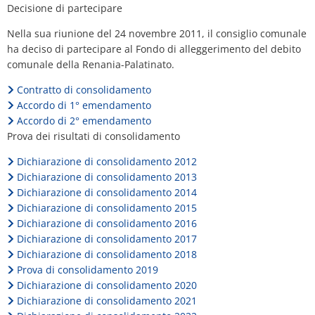
di
Decisione di partecipare
Piano d'azione sul rumore
Contatto VG 
alleggerimento
Ottersheim
Nella sua riunione del 24 novembre 2011, il consiglio comunale
Ambiente
ha deciso di partecipare al Fondo di alleggerimento del debito
del
Ruessingen
comunale della Renania-Palatinato.
debito
Misure di ammodernamento/riparazion
Contratto di consolidamento
Standenbühl
municipale
Accordo di 1° emendamento
Pianificazione termica comunale
Accordo di 2° emendamento
Göllheim
Weitersweiler
Prova dei risultati di consolidamento
Progetti
Zellertal
Dichiarazione di consolidamento 2012
Dichiarazione di consolidamento 2013
Dichiarazione di consolidamento 2014
Dichiarazione di consolidamento 2015
Dichiarazione di consolidamento 2016
Dichiarazione di consolidamento 2017
Dichiarazione di consolidamento 2018
Prova di consolidamento 2019
Dichiarazione di consolidamento 2020
Dichiarazione di consolidamento 2021