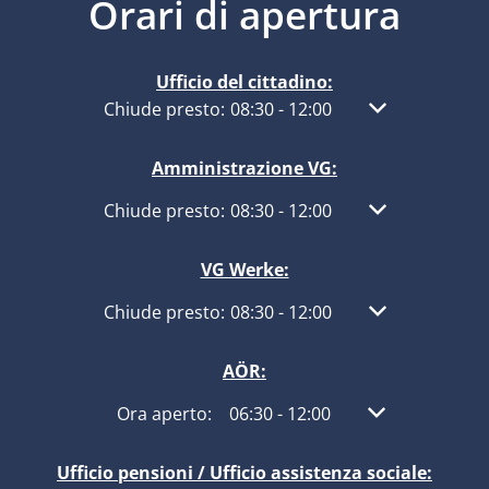
Orari di apertura
Ufficio del cittadino:
Fare clic per nascondere altri orari di apertura
Chiude presto:
08:30
-
12:00
Dalle 08:30 alle
Amministrazione VG:
Fare clic per nascondere altri orari di apertura
Chiude presto:
08:30
-
12:00
Dalle 08:30 alle
VG Werke:
Fare clic per nascondere altri orari di apertura
Chiude presto:
08:30
-
12:00
Dalle 08:30 alle
AÖR:
Fare clic per nascondere altri orari di apertura
Ora aperto:
06:30
-
12:00
Dalle 06:30 alle
Ufficio pensioni / Ufficio assistenza sociale: