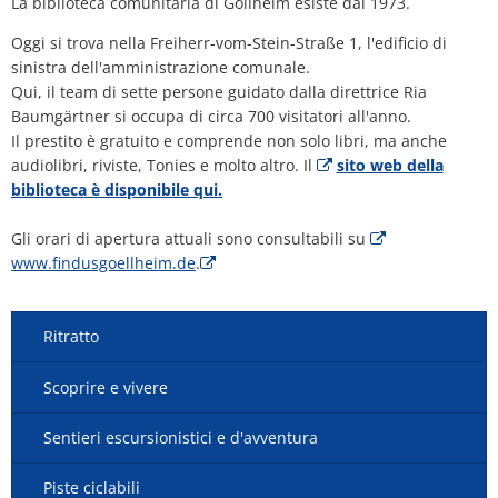
La biblioteca comunitaria di Göllheim esiste dal 1973.
Oggi si trova nella Freiherr-vom-Stein-Straße 1, l'edificio di
sinistra dell'amministrazione comunale.
Qui, il team di sette persone guidato dalla direttrice Ria
Baumgärtner si occupa di circa 700 visitatori all'anno.
Il prestito è gratuito e comprende non solo libri, ma anche
audiolibri, riviste, Tonies e molto altro. Il
sito web della
biblioteca è disponibile qui.
Gli orari di apertura attuali sono consultabili su
www.findusgoellheim.de
.
Ritratto
Scoprire e vivere
Sentieri escursionistici e d'avventura
Piste ciclabili