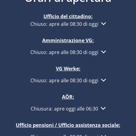
Ufficio del cittadino:
Fare clic per nascondere altri orari di apertur
Chiuso:
apre alle 08:30 di oggi
Amministrazione VG:
Fare clic per nascondere altri orari di apertur
Chiuso:
apre alle 08:30 di oggi
VG Werke:
Fare clic per nascondere altri orari di apertur
Chiuso:
apre alle 08:30 di oggi
AÖR:
Fare clic per nascondere altri orari di apertur
Chiusura:
apre oggi alle 06:30
Ufficio pensioni / Ufficio assistenza sociale: