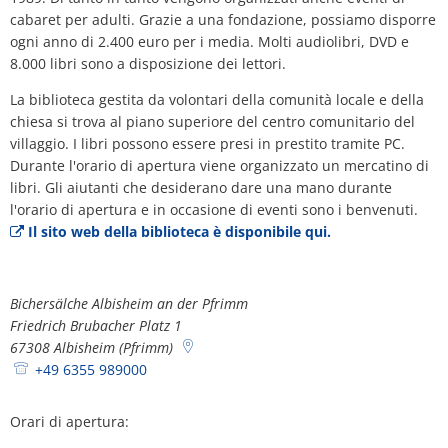
Piano d'azione sul rumore
Contatto VG 
cabaret per adulti. Grazie a una fondazione, possiamo disporre
Ottersheim
ogni anno di 2.400 euro per i media. Molti audiolibri, DVD e
Ambiente
8.000 libri sono a disposizione dei lettori.
Ruessingen
La biblioteca gestita da volontari della comunità locale e della
Misure di ammodernamento/riparazion
chiesa si trova al piano superiore del centro comunitario del
Standenbühl
villaggio. I libri possono essere presi in prestito tramite PC.
Pianificazione termica comunale
Durante l'orario di apertura viene organizzato un mercatino di
Weitersweiler
libri. Gli aiutanti che desiderano dare una mano durante
Progetti
l'orario di apertura e in occasione di eventi sono i benvenuti.
Zellertal
Il sito web della biblioteca è disponibile qui.
Bichersälche Albisheim an der Pfrimm
Friedrich Brubacher Platz 1
67308
Albisheim (Pfrimm)
+49 6355 989000
Orari di apertura: