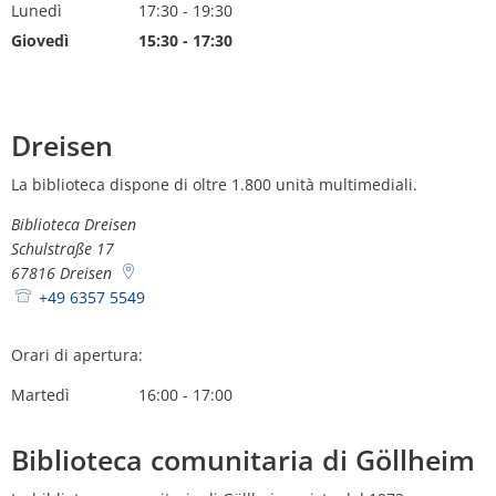
Lunedì
17:30
-
19:30
Dalle 17:30 alle 19:30
Giovedì
15:30
-
17:30
Dalle 15:30 alle 17:30
Dreisen
La biblioteca dispone di oltre 1.800 unità multimediali.
Biblioteca Dreisen
Schulstraße 17
67816
Dreisen
+49 6357 5549
Orari di apertura:
Martedì
16:00
-
17:00
Dalle 16:00 alle 17:00
Biblioteca comunitaria di Göllheim