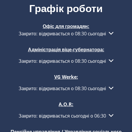
Графік роботи
Офіс для громадян:
Натисніть, щоб приховати інші години роботи або з
Закрито:
відкривається о 08:30 сьогодні
Адміністрація віце-губернатора:
Натисніть, щоб приховати інші години роботи або з
Закрито:
відкривається о 08:30 сьогодні
VG Werke:
Натисніть, щоб приховати інші години роботи або з
Закрито:
відкривається о 08:30 сьогодні
A.O.R:
Натисніть, щоб приховати інші години роботи або з
Закрито:
відкривається сьогодні о 06:30
Пенсійне управління / Управління соціального