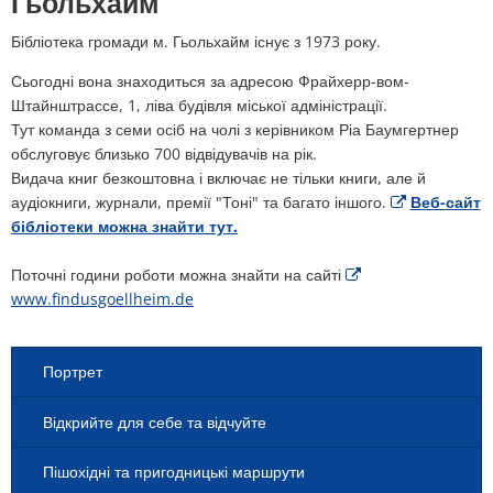
Гьольхайм
Бібліотека громади м. Гьольхайм існує з 1973 року.
Сьогодні вона знаходиться за адресою Фрайхерр-вом-
Штайнштрассе, 1, ліва будівля міської адміністрації.
Тут команда з семи осіб на чолі з керівником Ріа Баумгертнер
обслуговує близько 700 відвідувачів на рік.
Видача книг безкоштовна і включає не тільки книги, але й
аудіокниги, журнали, премії "Тоні" та багато іншого.
Веб-сайт
бібліотеки можна знайти тут.
Поточні години роботи можна знайти на сайті
www.findusgoellheim.de
Портрет
Відкрийте для себе та відчуйте
Пішохідні та пригодницькі маршрути