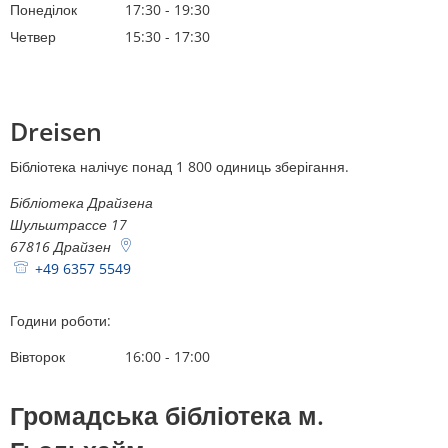
Понеділок
17:30
-
19:30
З 17:30 до 19:30
Четвер
15:30
-
17:30
З 15:30 до 17:30
Dreisen
Бібліотека налічує понад 1 800 одиниць зберігання.
Бібліотека Драйзена
Шульштрассе 17
67816
Драйзен
+49 6357 5549
Години роботи:
Вівторок
16:00
-
17:00
З 16:00 до 17:00
Громадська бібліотека м.