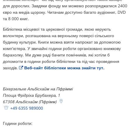
План дій щодо шуму
для дорослих. Завдяки фонду ми можемо розпоряджатися 2400
Звертайтеся до VG Works
Оттерсхайм
євро на медіа щороку. Читачам доступно багато аудіокниг, DVD
Навколишнє середовище
та 8 000 книг.
Руссинген
Бібліотека місцевої та церковної громади, якою керують
Заходи з модернізації/ремонту
волонтери, розташована на верхньому поверсі сільського
Штанденбюль
будинку культури. Книги можна взяти напрокат за допомогою
Муніципальне планування теплопос
комп'ютера. У звичайні години роботи організовано книжкову
Вайтерсвайлер
барахолку. Ми дуже раді бачити помічників, які хотіли б
Проекти
допомогти в години роботи бібліотеки та під час проведення
Целлерталь
заходів.
Веб-сайт бібліотеки можна знайти тут.
Біхерзельхе Альбісхайм на Пфріммі
Площа Фрідріха Брубахера, 1
67308
Альбісхайм (Пфрімм
)
+49 6355 989000
Години роботи: