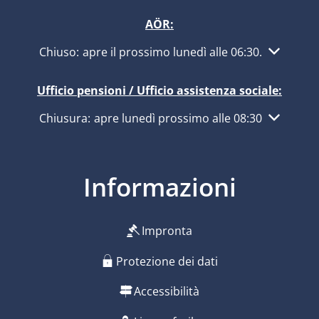
AÖR:
Fare clic per nascondere altri orari di apertura o ch
Chiuso:
apre il prossimo lunedì alle 06:30
.
Ufficio pensioni / Ufficio assistenza sociale:
Fare clic per nascondere altri orari di apertura o ch
Chiusura:
apre lunedì prossimo alle 08:30
Informazioni
Impronta
Protezione dei dati
Accessibilità