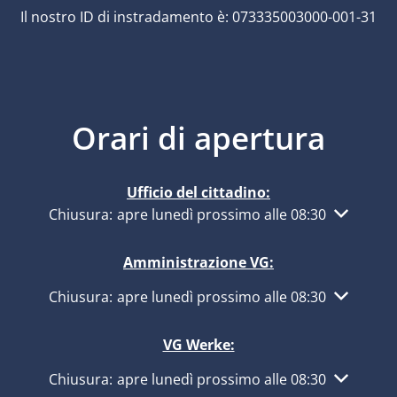
Il nostro ID di instradamento è: 073335003000-001-31
Orari di apertura
Ufficio del cittadino:
Fare clic per nascondere altri orari di apertura o ch
Chiusura:
apre lunedì prossimo alle 08:30
Amministrazione VG:
Fare clic per nascondere altri orari di apertura o ch
Chiusura:
apre lunedì prossimo alle 08:30
VG Werke:
Fare clic per nascondere altri orari di apertura o ch
Chiusura:
apre lunedì prossimo alle 08:30