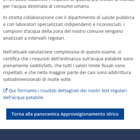
Piano d'azione sul rumore
Contatto VG 
per l'acqua destinata al consumo umano.
Ottersheim
In stretta collaborazione con il dipartimento di salute pubblica
Ambiente
e con laboratori specializzati indipendenti e riconosciuti, i
Ruessingen
campioni d'acqua della zona del nostro comune vengono
Misure di ammodernamento/riparazion
analizzati a intervalli regolari.
Standenbühl
Pianificazione termica comunale
Nell'attuale valutazione complessiva di questo esame, si
Weitersweiler
certifica che i requisiti dell'ordinanza sull'acqua potabile sono
Progetti
pienamente soddisfatti, che tutti i valori limite fissati sono
Zellertal
rispettati, e che nella maggior parte dei casi sono addirittura
sottodimensionati di molte volte.
Qui forniamo i risultati dettagliati dei nostri test regolari
dell'acqua potabile.
Torna alla panoramica Approvvigionamento idrico