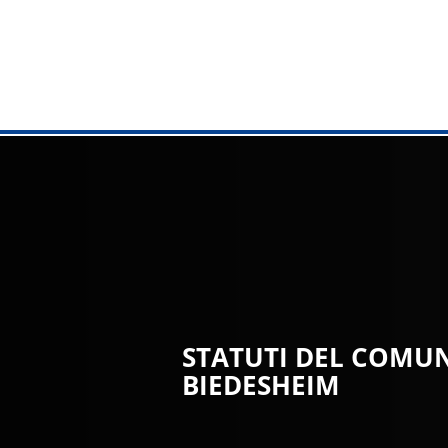
AMMINISTR
Municipio
Compiti dall
Servizi onli
Ufficio di c
Ufficio del 
STATUTI DEL COMUN
BIEDESHEIM
Servizi al c
Strutture c