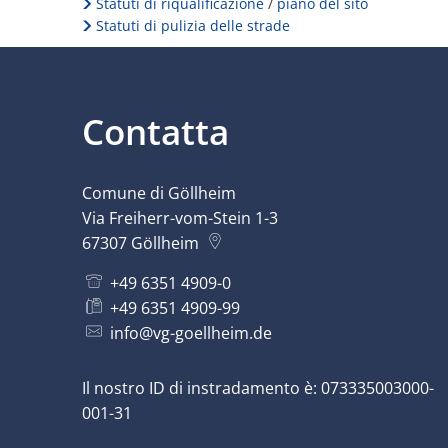
Statuti di riqualificazione
/
piano del sito
Statuti di pulizia delle strade
Contatta
Comune di Göllheim
Via Freiherr-vom-Stein 1-3
67307
Göllheim
+49 6351 4909-0
+49 6351 4909-99
info@vg-goellheim.de
Il nostro ID di instradamento è: 073335003000-
001-31