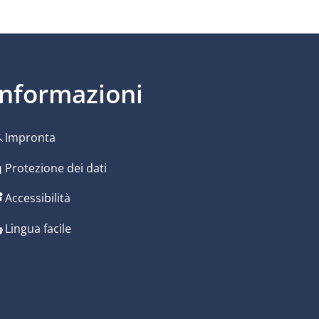
Informazioni
Impronta
ura
Protezione dei dati
Accessibilità
ura
Lingua facile
ura