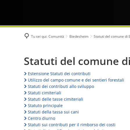
Tu sei qui:
Comunità
Biedesheim
Statuti del comune di
Statuti
Statuti del comune d
del
Estensione Statuti dei contributi
Utilizzo del campo comune e dei sentieri forestali
comune
Statuti dei contributi allo sviluppo
Statuti cimiteriali
Statuti delle tasse cimiteriali
di
Statuto principale
Statuti della tassa sui cani
Biedesheim
Centro diurno
Statuti sui contributi per il rimborso dei costi