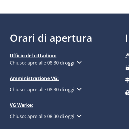
Orari di apertura
Ufficio del cittadino:
Fare clic per nascondere altri orari di apertura o chius
Chiuso:
apre alle 08:30 di oggi
Amministrazione VG:
Fare clic per nascondere altri orari di apertura o chius
Chiuso:
apre alle 08:30 di oggi
VG Werke:
Fare clic per nascondere altri orari di apertura o chius
Chiuso:
apre alle 08:30 di oggi