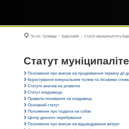
Ти тут:
Громади
Бідесхайм
Статут муніципалітету Бід
Статут
Статут муніципаліт
муніципалітету
Положення про внески на продовження терміну дії д
Користування комунальним полем та лісовими стеж
Бідесхайм
Статути внесків на розвиток
Статут кладовища
Правила поховання на кладовищі
Основний статут
Положення про податок на собак
Центр денного перебування
Положення про внески на відшкодування витрат