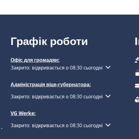
Графік роботи
Офіс для громадян:
Натисніть, щоб приховати інші години роботи або закр
Закрито:
відкривається о 08:30 сьогодні
Адміністрація віце-губернатора:
Натисніть, щоб приховати інші години роботи або закр
Закрито:
відкривається о 08:30 сьогодні
VG Werke:
Натисніть, щоб приховати інші години роботи або закр
Закрито:
відкривається о 08:30 сьогодні
-