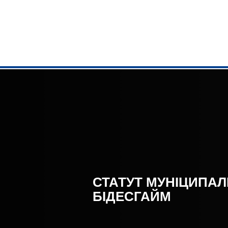
АДМІНІСТР
Ратуша
Завдання ві
Онлайн-серв
Бюро консул
РАЦС
СТАТУТ МУНІЦИПАЛ
БІДЕСГАЙМ
Обслуговув
Муніципальн