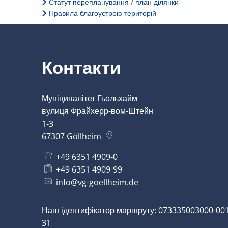
Статут перепланування
/
план ділянки
Правила благоустрою територій
Контакти
Муніципалітет Гьольхайм
вулиця Фрайхерр-вом-Штейн
1-3
67307
Göllheim
+49 6351 4909-0
+49 6351 4909-99
info@vg-goellheim.de
Наш ідентифікатор маршруту: 073335003000-001
31