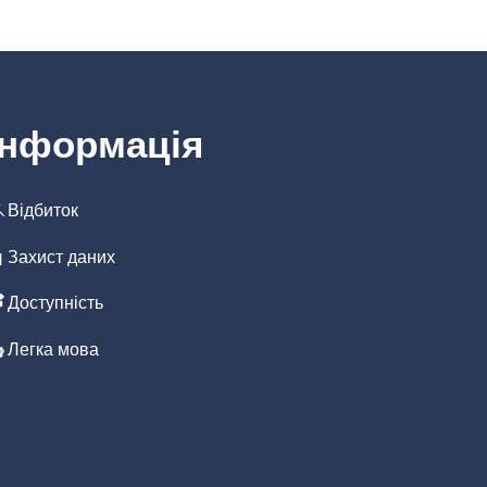
Інформація
Відбиток
иття
Захист даних
Доступність
иття
Легка мова
иття