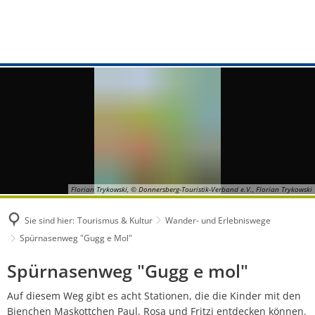
TOURISMUS & KULTUR
Rathaus
WOHNEN & BAUEN
VG WERKE
Portrait
GEMEINDEN
Aufgaben von A - Z
Bauanträge
Aktuelles
Entdecken & Erleben
Albisheim
Online Dienste
Bauvoranfrage
Notfall- und
Wander- und Erlebniswege
Biedesheim
Bürgerbüro
Baugrundstücke
Wasserversor
Radwege
Bubenheim
Standesamt
Bauleitplanung
Abwasserbese
Partnergemeinde
Dreisen
Florian Trykowski, © Donnersberg-Touristik-Verband e.V., Florian Trykowski
Bürgerdienste
Denkmalschutz
Entgelte und 
Veranstaltungen
Einselthum
Sie sind hier:
Tourismus & Kultur
Wander- und Erlebniswege
Kommunale Einrichtungen
Vermietung und Verpachtung
Installateurve
Spürnasenweg "Gugg e Mol"
Gästeführungen
Göllheim
Versorgung
Anträge und 
Spürnasenweg
Spürnasenweg "Gugg e mol"
Gemeindebüchereien
Immesheim
"Gugg
Städtebauförderung Göllheim
Satzungen
Auf diesem Weg gibt es acht Stationen, die die Kinder mit den
Gastgeber
Lautersheim
Bienchen Maskottchen Paul, Rosa und Fritzi entdecken können.