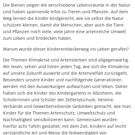
e
Lärmaktionsplan
Kontakt VG W
Die Bienen zeigen die verschiedene Lebensräume in der Natur
Mol"
und haben spannende Infos zu Tieren und Pflanzen. Auf dem
Ottersheim
Weg lernen die Kinder kindgerecht, wie sie selbst die Natur
Umwelt
schützen können, damit die Menschen, aber auch die Tiere
Rüssingen
und Pflanzen noch viele, viele Jahre eine artenreiche Umwelt
Modernisierungs-/Instandsetzungsma
zum Leben und Entdecken haben.
Standenbühl
Kommunale Wärmeplanung
Warum wurde dieser Kinderentdeckerweg ins Leben gerufen?
Weitersweiler
Die Themen Klimakrise und Artensterben sind allgegenwärtig.
Projekte
Wir lesen, sehen und hören jeden Tag, wie sich die Klimakrise
Zellertal
auf unsere Zukunft auswirkt und die Artenvielfalt zurückgeht.
Besonders unsere Kinder und nachfolgende Generationen
werden mit den Auswirkungen aufwachsen und leben. Daher
haben sich die Kinder des Kindergartens in Albisheim, die
Schülerinnen und Schüler der Zellertalschule, Vereine,
Verbände und Gewerbetreibende Gedanken gemacht, wie man
Kinder für die Themen Artenschutz, Umweltschutz und
Nachhaltigkeit sensibilisieren kann. Gemeinsam wurden
hierfür acht Tafeln gestaltet, mit dem Ziel, Kindern auf leicht
verständliche Art und Weise die Notwendigkeit von