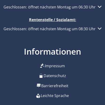
Klicken, um weitere Öffnungs- oder Schließzeiten auszub
Geschlossen:
öffnet nächsten Montag um 06:30 Uhr
Rentenstelle / Sozialamt:
Klicken, um weitere Öffnungs- oder Schließzeiten auszub
Geschlossen:
öffnet nächsten Montag um 08:30 Uhr
Informationen
Impressum
Datenschutz
Barrierefreiheit
Leichte Sprache