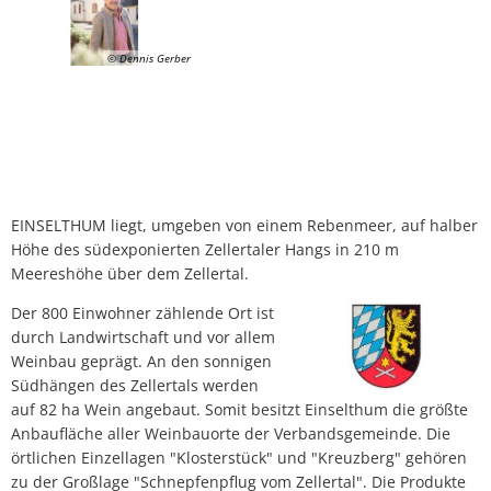
Lärmaktionsplan
Kontakt VG W
Ottersheim
© Dennis Gerber
Umwelt
Rüssingen
Modernisierungs-/Instandsetzungsma
Standenbühl
Kommunale Wärmeplanung
Weitersweiler
Projekte
EINSELTHUM liegt, umgeben von einem Rebenmeer, auf halber
Höhe des südexponierten Zellertaler Hangs in 210 m
Zellertal
Meereshöhe über dem Zellertal.
Der 800 Einwohner zählende Ort ist
durch Landwirtschaft und vor allem
Weinbau geprägt. An den sonnigen
Südhängen des Zellertals werden
auf 82 ha Wein angebaut. Somit besitzt Einselthum die größte
Anbaufläche aller Weinbauorte der Verbandsgemeinde. Die
örtlichen Einzellagen "Klosterstück" und "Kreuzberg" gehören
zu der Großlage "Schnepfenpflug vom Zellertal". Die Produkte