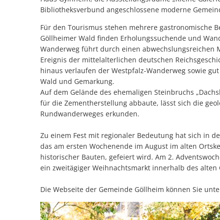
Bibliotheksverbund angeschlossene moderne Gemein
Für den Tourismus stehen mehrere gastronomische B
Göllheimer Wald finden Erholungssuchende und Wande
Wanderweg führt durch einen abwechslungsreichen M
Ereignis der mittelalterlichen deutschen Reichsgeschi
hinaus verlaufen der Westpfalz-Wanderweg sowie gut
Wald und Gemarkung.
Auf dem Gelände des ehemaligen Steinbruchs „Dachsber
für die Zementherstellung abbaute, lässt sich die ge
Rundwanderweges erkunden.
Zu einem Fest mit regionaler Bedeutung hat sich in de
das am ersten Wochenende im August im alten Ortskern
historischer Bauten, gefeiert wird. Am 2. Adventswoc
ein zweitägiger Weihnachtsmarkt innerhalb des alten 
Die Webseite der Gemeinde Göllheim können Sie unte