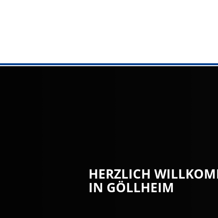
VERWALTU
Rathaus
Aufgaben v
Online Die
Bürgerbür
Standesam
HERZLICH WILLKO
IN GÖLLHEIM
Bürgerdien
Kommunale