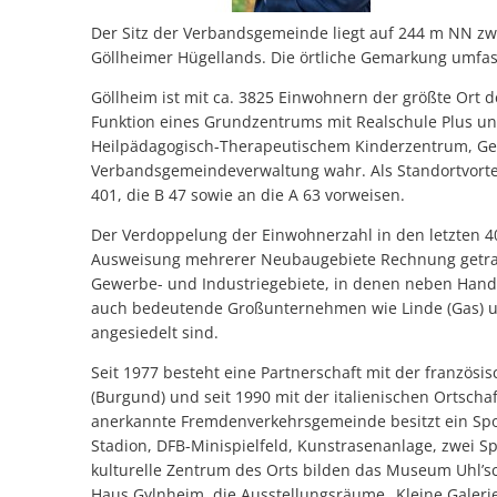
Der Sitz der Verbandsgemeinde liegt auf 244 m NN z
Göllheimer Hügellands. Die örtliche Gemarkung umfas
Göllheim ist mit ca. 3825 Einwohnern der größte Or
Funktion eines Grundzentrums mit Realschule Plus u
Heilpädagogisch-Therapeutischem Kinderzentrum, Ges
Verbandsgemeindeverwaltung wahr. Als Standortvorte
401, die B 47 sowie an die A 63 vorweisen.
Der Verdoppelung der Einwohnerzahl in den letzten 4
Ausweisung mehrerer Neubaugebiete Rechnung getra
Gewerbe- und Industriegebiete, in denen neben Han
auch bedeutende Großunternehmen wie Linde (Gas) u
angesiedelt sind.
Seit 1977 besteht eine Partnerschaft mit der französi
(Burgund) und seit 1990 mit der italienischen Ortscha
anerkannte Fremdenverkehrsgemeinde besitzt ein Spor
Stadion, DFB-Minispielfeld, Kunstrasenanlage, zwei Sp
kulturelle Zentrum des Orts bilden das Museum Uhl’
Haus Gylnheim, die Ausstellungsräume „Kleine Galer