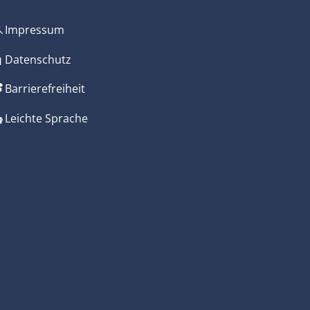
Impressum
zublenden
Datenschutz
Barrierefreiheit
Leichte Sprache
zublenden
zublenden
zublenden