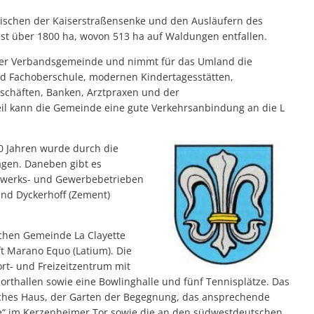
wischen der Kaiserstraßensenke und den Ausläufern des
st über 1800 ha, wovon 513 ha auf Waldungen entfallen.
t der Verbandsgemeinde und nimmt für das Umland die
nd Fachoberschule, modernen Kindertagesstätten,
chäften, Banken, Arztpraxen und der
il kann die Gemeinde eine gute Verkehrsanbindung an die L
0 Jahren wurde durch die
gen. Daneben gibt es
dwerks- und Gewerbebetrieben
nd Dyckerhoff (Zement)
schen Gemeinde La Clayette
ft Marano Equo (Latium). Die
t- und Freizeitzentrum mit
orthallen sowie eine Bowlinghalle und fünf Tennisplätze. Das
sches Haus, der Garten der Begegnung, das ansprechende
ie“ im Kerzenheimer Tor sowie die an den südwestdeutschen