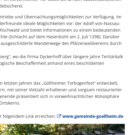
debücherei.
etriebe und Übernachtungsmöglichkeiten zur Verfügung. Im
rfreunde ideale Möglichkeiten vor: der Adolf-von-Nassau-
ischwald und bietet Informationen zu einem bedeutenden
chte (Schlacht auf dem Hasenbühl am 2. Juli 1298). Darüber
 ausgeschilderte Wanderwege des Pfälzerwaldvereins durch
g“, wo die Firma Dyckerhoff über längere Jahre Tertiärkalk
ologische Beschaffenheit anhand eines beschilderten
n letzten Jahren das „Göllheimer Torbogenfest“ entwickelt,
, mit seiner Vielzahl erhaltener und sorgsam restaurierter
henende präsentiert sich in vorweihnachtlicher Atmosphäre
Ortskerns.
r folgendem Link erreichen:
www.gemeinde-goellheim.de