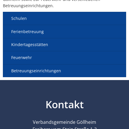
Lärmaktionsplan
Kontakt VG W
Betreuungseinrichtungen.
Ottersheim
Umwelt
Schulen
Rüssingen
Ferienbetreuung
Modernisierungs-/Instandsetzungsma
Standenbühl
Kindertagesstätten
Kommunale Wärmeplanung
Weitersweiler
Feuerwehr
Projekte
Zellertal
Betreuungseinrichtungen
Kontakt
Verbandsgemeinde Göllheim