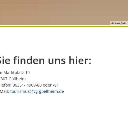
Informationen zum Förderprogram
ung Göllheim
Satzungen
Lautersheim
Wartturm
Private Förderung
 e Mol"
Kontakt VG Werke
Ottersheim
© Kurt Lahr
Stadtumbau Ortskern Göllheim
ensionen & Hotels
Rüssingen
e
s-/Instandsetzungsmaßnahmen
Standenbühl
Sie finden uns hier:
meplanung
Weitersweiler
m Marktplatz 10
Zellertal
7307 Göllheim
lefon: 06351- 4909-80 oder -81
-Mail:
tourismus@vg-goellheim.de