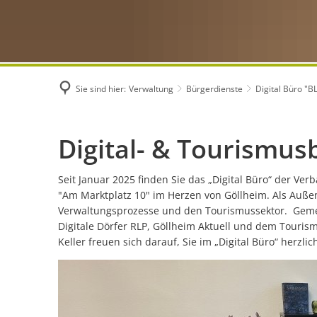
Sie sind hier:
Verwaltung
Bürgerdienste
Digital Büro "
Digital
Digital- & Tourismu
Büro
Seit Januar 2025 finden Sie das „Digital Büro“ der 
"Am Marktplatz 10" im Herzen von Göllheim. Als Außens
"BLICKPUNKT
Verwaltungsprozesse und den Tourismussektor. Geme
Digitale Dörfer RLP, Göllheim Aktuell und dem Touri
Keller freuen sich darauf, Sie im „Digital Büro“ herzl
Zukunft"