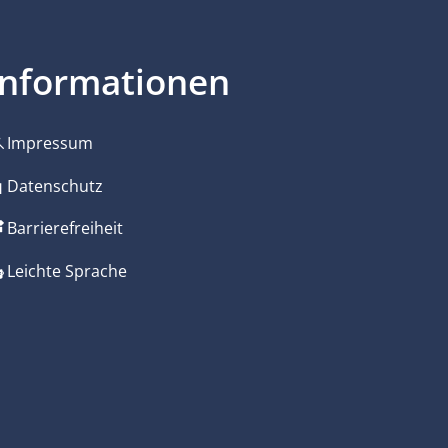
Informationen
Impressum
zublenden
Datenschutz
Barrierefreiheit
Leichte Sprache
zublenden
zublenden