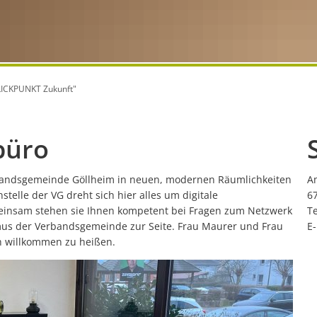
Evolutionsweg
Bereitschaftsdienste/Beratungsangebote
Allgemeines Gebührenverzeichnis
Ferienbetreuung
Gemeindebüchereien
Städtebauförder
Panoramarundweg 
Digitalbotschafter
SEPA-Lastschriftmandat
Kindertagesstätten
Spürnasenweg "Gugg
Digital Büro "BLICKPUNKT Zukunft"
Gastronomie
Gastgeber
Lärmaktionsplan
Kommunaler Entschuldungsfonds
Feuerwehr
Ferienwohnungen, P
Gefahrenabwehrverordnung
Betreuungseinrichtungen
Senioren
BLICKPUNKT Zukunft"
Umwelt
Wohnmobilstellplätz
Turnhallenbelegungspläne
Kinder
Modernisierung
sbüro
Kommunale Wär
Verbandsgemeinde Göllheim in neuen, modernen Räumlichkeiten
A
Projekte
telle der VG dreht sich hier alles um digitale
6
insam stehen sie Ihnen kompetent bei Fragen zum Netzwerk
Te
smus der Verbandsgemeinde zur Seite. Frau Maurer und Frau
E
ich willkommen zu heißen.