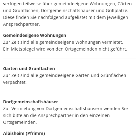
verfügen teilweise über gemeindeeigene Wohnungen, Gärten
Lärmaktionsplan
Kontakt VG W
und Grünflächen, Dorfgemeinschaftshäuser und Grillplätze.
Ottersheim
Diese finden Sie nachfolgend aufgelistet mit dem jeweiligen
Umwelt
Ansprechpartner.
Rüssingen
Modernisierungs-/Instandsetzungsma
Gemeindeeigene Wohnungen
Standenbühl
Zur Zeit sind alle gemeindeeigene Wohnungen vermietet.
Kommunale Wärmeplanung
Ein Mietspiegel wird von den Ortsgemeinden nicht geführt.
Weitersweiler
Projekte
Gärten und Grünflächen
Zellertal
Zur Zeit sind alle gemeindeeigene Gärten und Grünflächen
verpachtet.
Dorfgemeinschaftshäuser
Zur Vermietung von Dorfgemeinschaftshäusern wenden Sie
sich bitte an die Ansprechpartner in den einzelnen
Ortsgemeinden.
Albisheim (Pfrimm)