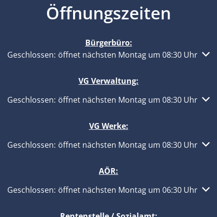
Öffnungszeiten
Bürgerbüro:
Klicken, um weitere Öffnungs- oder Schließzeiten auszub
Geschlossen:
öffnet nächsten Montag um 08:30 Uhr
VG Verwaltung:
Klicken, um weitere Öffnungs- oder Schließzeiten auszub
Geschlossen:
öffnet nächsten Montag um 08:30 Uhr
VG Werke:
Klicken, um weitere Öffnungs- oder Schließzeiten auszub
Geschlossen:
öffnet nächsten Montag um 08:30 Uhr
AÖR:
Klicken, um weitere Öffnungs- oder Schließzeiten auszub
Geschlossen:
öffnet nächsten Montag um 06:30 Uhr
Rentenstelle / Sozialamt: