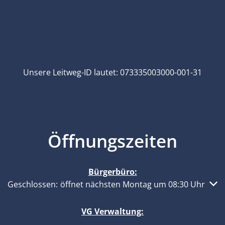
Unsere Leitweg-ID lautet: 073335003000-001-31
Öffnungszeiten
Bürgerbüro:
Klicken, um weitere Öffnungs- oder Schließzeiten auszub
Geschlossen:
öffnet nächsten Montag um 08:30 Uhr
VG Verwaltung: