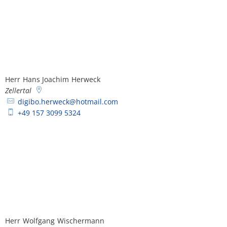
Herr
Hans Joachim
Herweck
Herr Hans Joachim Herweck
Zellertal
digibo.herweck@hotmail.com
+49 157 3099 5324
Herr
Wolfgang
Wischermann
Herr Wolfgang Wischermann