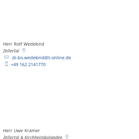
Herr
Rolf
Wedekind
Herr Rolf Wedekind
Zellertal
di-bo.wedekind@t-online.de
+49 162 2141770
Herr
Uwe
Krämer
Herr Uwe Krämer
Zellertal & Kirchheimbolanden