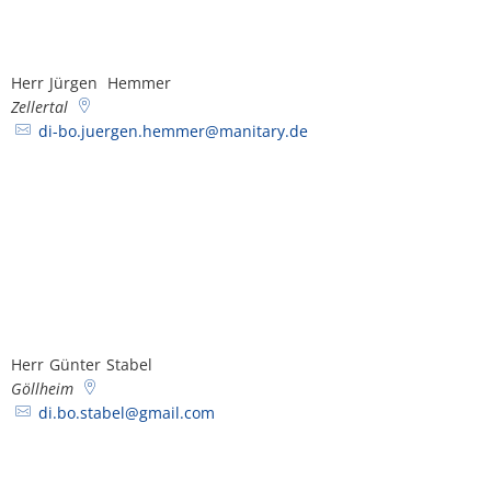
Herr
Jürgen
Hemmer
Herr Jürgen Hemmer
Zellertal
di-bo.juergen.hemmer@manitary.de
Herr
Günter
Stabel
Herr Günter Stabel
Göllheim
di.bo.stabel@gmail.com