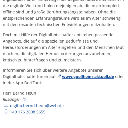
Lärmaktionsplan
Kontakt VG W
die digitale Welt und holen diejenigen ab, die noch komplett
Ottersheim
offline sind und große Berührungsängste haben. Ohne die
Umwelt
entsprechenden Erfahrungsräume wird es im Alter schwierig,
mit den rasanten technischen Entwicklungen mitzuhalten.
Rüssingen
Modernisierungs-/Instandsetzungsma
Doch mit Hilfe der Digitalbotschafter entstehen passende
Standenbühl
Angebote, die auf die speziellen Bedürfnisse und
Kommunale Wärmeplanung
Herausforderungen im Alter eingehen und den Menschen Mut
Weitersweiler
machen, die digitalen Herausforderungen anzunehmen,
Projekte
kritisch zu hinterfragen und zu meistern.
Zellertal
Informieren Sie sich über weitere Angebote unserer
DigitalbotschafterInnen auf
www.goellheim-aktuell.de
oder
in der App DorfFunk
Herr
Bernd
Heun
Herr Bernd Heun
Rüssingen
digibo.bernd.heun@web.de
+49 176 3808 5655