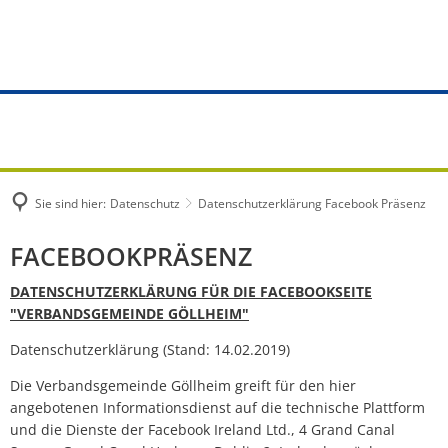
TOURISMUS & KULTUR
Rathaus
WOHNEN & BAUEN
VG WERKE
Portrait
GEMEINDEN
Aufgaben von A - Z
Bauanträge
Aktuelles
Entdecken & Erleben
Albisheim
Online Dienste
Bauvoranfrage
Notfall- und
Wander- und Erlebniswege
Biedesheim
Bürgerbüro
Baugrundstücke
Wasserversor
Radwege
Sie sind hier:
Datenschutz
Datenschutzerklärung Facebook Präsenz
Bubenheim
Standesamt
Bauleitplanung
Abwasserbese
Datenschutzerklärung
FACEBOOKPRÄSENZ
Partnergemeinde
Dreisen
Bürgerdienste
Denkmalschutz
Entgelte und 
Facebook
DATENSCHUTZERKLÄRUNG FÜR DIE FACEBOOKSEITE
Veranstaltungen
Einselthum
"VERBANDSGEMEINDE GÖLLHEIM"
Präsenz
Kommunale Einrichtungen
Vermietung und Verpachtung
Installateurve
Gästeführungen
Göllheim
Datenschutzerklärung (Stand: 14.02.2019)
Versorgung
Anträge und 
Die Verbandsgemeinde Göllheim greift für den hier
Gemeindebüchereien
Immesheim
angebotenen Informationsdienst auf die technische Plattform
Städtebauförderung Göllheim
Satzungen
und die Dienste der Facebook Ireland Ltd., 4 Grand Canal
Gastgeber
Lautersheim