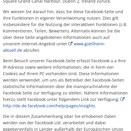
Square Grand Canal Harbour, Dublin 2, Ireland zurück.
Lärmaktionsplan
Kontakt VG W
Wir weisen Sie darauf hin, dass Sie diese Facebook-Seite und
Ottersheim
ihre Funktionen in eigener Verantwortung nutzen. Dies gilt
Umwelt
insbesondere für die Nutzung der interaktiven Funktionen (z.B.
Rüssingen
Kommentieren, Teilen, Bewerten). Alternativ können Sie die
Modernisierungs-/Instandsetzungsma
über diese Seite angebotenen Informationen auch auf
Standenbühl
unserem Internet-Angebot unter
www.goellheim-
Kommunale Wärmeplanung
aktuell.de
abrufen.
Weitersweiler
Projekte
Beim Besuch unserer Facebook-Seite erfasst Facebook u.a Ihre
Zellertal
IP-Adresse sowie weitere Informationen, die in Form von
Cookies auf Ihrem PC vorhanden sind. Diese Informationen
werden verwendet, um uns als Betreiber der Facebook-Seiten
statistische Informationen über die Inanspruchnahme der
Facebook-Seite zur Verfügung zu stellen. Nähere Informationen
hierzu stellt Facebook unter folgendem Link zur Verfügung:
http://de-de.facebook.com/help/pages/insights
.
Die in diesem Zusammenhang über Sie erhobenen Daten
werden von der Facebook Ltd. verarbeitet und dabei
gegebenenfalls in Länder außerhalb der Europäischen Union