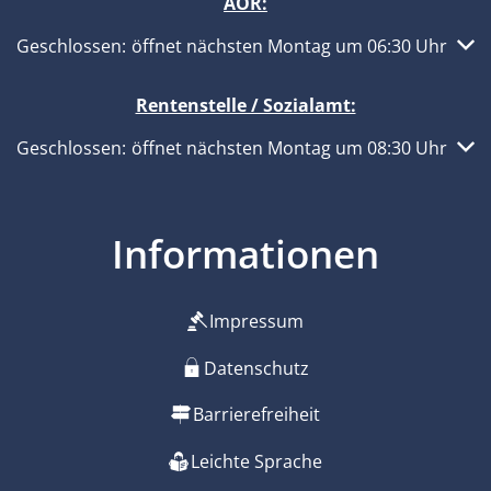
AÖR:
Klicken, um weitere Öffnungs- oder Schließzeiten auszub
Geschlossen:
öffnet nächsten Montag um 06:30 Uhr
Rentenstelle / Sozialamt:
Klicken, um weitere Öffnungs- oder Schließzeiten auszub
Geschlossen:
öffnet nächsten Montag um 08:30 Uhr
Informationen
Impressum
Datenschutz
Barrierefreiheit
Leichte Sprache