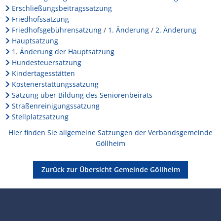
Gemeinde
Lärmaktionsplan
Kontakt VG W
Erschließungsbeitragssatzung
Göllheim
Friedhofssatzung
Ottersheim
Friedhofsgebührensatzung
/
1. Änderung
/
2. Änderung
Umwelt
Hauptsatzung
Rüssingen
1. Änderung der Hauptsatzung
Modernisierungs-/Instandsetzungsma
Hundesteuersatzung
Standenbühl
Kindertagesstätten
Kommunale Wärmeplanung
Kostenerstattungssatzung
Weitersweiler
Satzung über Bildung des Seniorenbeirats
Projekte
Straßenreinigungssatzung
Zellertal
Stellplatzsatzung
Hier finden Sie allgemeine Satzungen der Verbandsgemeinde
Göllheim
Zurück zur Übersicht Gemeinde Göllheim