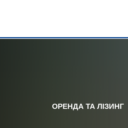
АДМІНІСТР
Ратуша
Завдання ві
Онлайн-серв
Бюро консул
РАЦС
ОРЕНДА ТА ЛІЗИНГ
Обслуговув
Муніципальн