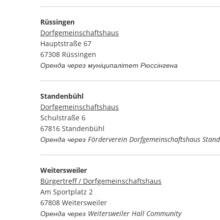
Rüssingen
Dorfgemeinschaftshaus
Hauptstraße 67
67308 Rüssingen
Оренда через муніципалітет Рюссінгена
Standenbühl
Dorfgemeinschaftshaus
Schulstraße 6
67816 Standenbühl
Оренда через Förderverein Dorfgemeinschaftshaus Stan
Weitersweiler
Bürgertreff / Dorfgemeinschaftshaus
Am Sportplatz 2
67808 Weitersweiler
Оренда через Weitersweiler Hall Community