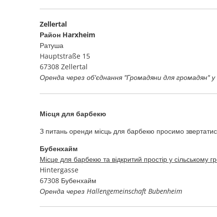
Zellertal
Район Harxheim
Ратуша
Hauptstraße 15
67308 Zellertal
Оренда через об'єднання "Громадяни для громадян" 
Місця для барбекю
З питань оренди місць для барбекю просимо звертатися
Бубенхайм
Місце для барбекю та відкритий простір у сільському г
Hintergasse
67308 Бубенхайм
Оренда через Hallengemeinschaft Bubenheim