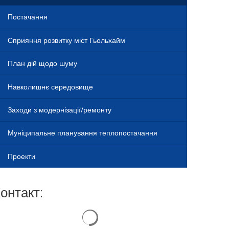
Постачання
Сприяння розвитку міст Гьольхайм
План дій щодо шуму
Навколишнє середовище
Заходи з модернізації/ремонту
Муніципальне планування теплопостачання
Проекти
онтакт:
Результати пошуку завантажені