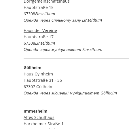
Dorfgemeinschaftshaus
Hauptstraße 15
67308
Einselthum
Оренда через спільноту залу Einselthum
Haus der Vereine
Hauptstraße 17
67308
Einselthum
Оренда через муніципалітет Einselthum
Göllheim
Haus Gylnheim
Hauptstraße 31 - 35
67307 Göllheim
Оренда через місцевий муніципалітет Göllheim
Immesheim
Altes Schulhaus
Harxheimer Straße 1