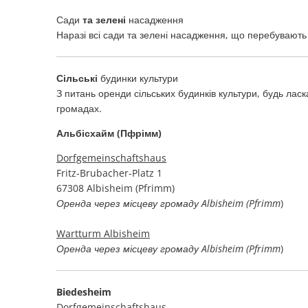
Сади
та зелені
насадження
Наразі всі сади та зелені насадження, що перебувають 
Сільські
будинки культури
З питань оренди сільських будинків культури, будь ласк
громадах.
Альбісхайм (Пфрімм)
Dorfgemeinschaftshaus
Fritz-Brubacher-Platz 1
67308 Albisheim (Pfrimm)
Оренда через місцеву громаду Albisheim (Pfrimm
)
Wartturm Albisheim
Оренда через місцеву громаду Albisheim (Pfrimm
)
Biedesheim
Dorfgemeinschaftshaus