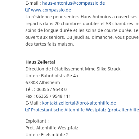
E-mail :
haus-antonius@compassio.de
www.compassio.de
La résidence pour seniors Haus Antonius a ouvert ses po
répartis dans 20 chambres doubles et 53 chambres ind
soins de longue durée et les soins de courte durée. L
ouvert aux seniors. Du jeudi au dimanche, vous pouvez
des tartes faits maison.
Haus Zellertal
Direction de l'établissement Mme Silke Strack
Untere Bahnhofstraße 4a
67308 Albisheim
Tél. : 06355 / 9548 0
Fax : 06355 / 9548 111
E-Mail :
kontakt.zellertal@prot-altenhilfe.de
Protestantische Altenhilfe Westpfalz (prot-altenhilfe
Exploitant :
Prot. Altenhilfe Westpfalz
Untere Eselsmühle 2