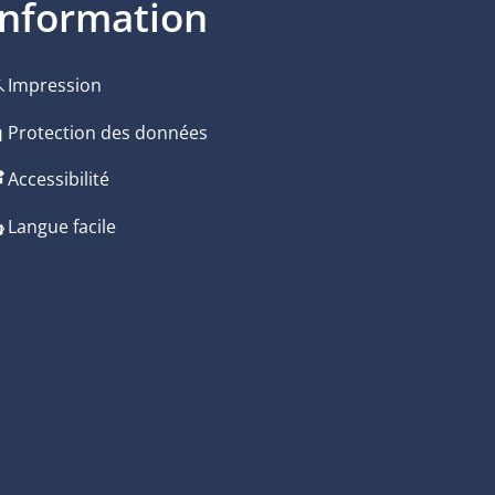
Information
Impression
 de fermeture
Protection des données
Accessibilité
 de fermeture
Langue facile
 de fermeture
 de fermeture