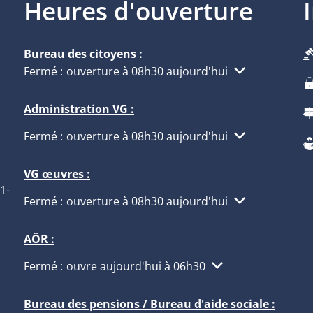
Heures d'ouverture
Bureau des citoyens :
Cliquez pour masquer d'autres heures d'ouverture ou
Fermé :
ouverture à 08h30 aujourd'hui
Administration VG :
Cliquez pour masquer d'autres heures d'ouverture ou
Fermé :
ouverture à 08h30 aujourd'hui
VG œuvres :
1-
Cliquez pour masquer d'autres heures d'ouverture ou
Fermé :
ouverture à 08h30 aujourd'hui
AÖR :
Cliquez pour masquer d'autres heures d'ouverture ou
Fermé :
ouvre aujourd'hui à 06h30
Bureau des pensions / Bureau d'aide sociale :