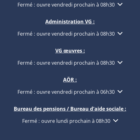
Cliquez pour masquer d'autres heures d'ouverture
Fermé :
ouvre vendredi prochain à 08h30
Administration VG :
Cliquez pour masquer d'autres heures d'ouverture
Fermé :
ouvre vendredi prochain à 08h30
VG œuvres :
Cliquez pour masquer d'autres heures d'ouverture
Fermé :
ouvre vendredi prochain à 08h30
AÖR :
Cliquez pour masquer d'autres heures d'ouverture
Fermé :
ouvre vendredi prochain à 06h30
Bureau des pensions / Bureau d'aide sociale :
Cliquez pour masquer d'autres heures d'ouvertur
Fermé :
ouvre lundi prochain à 08h30