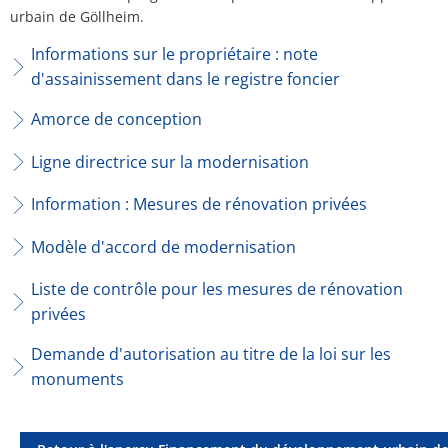
Plan d'action contre le bruit
Con
urbain de Göllheim.
Ordonnan
Établiss
Ottersheim
Informations sur le propriétaire : note
Environnement
Plans d'
d'assainissement dans le registre foncier
Ruessingen
Mesures de modernisation/remise en
Amorce de conception
Standenbühl
Planification thermique communale
Ligne directrice sur la modernisation
Weitersweiler
Information : Mesures de rénovation privées
Projets
Zellertal
Modèle d'accord de modernisation
Liste de contrôle pour les mesures de rénovation
privées
Demande d'autorisation au titre de la loi sur les
monuments