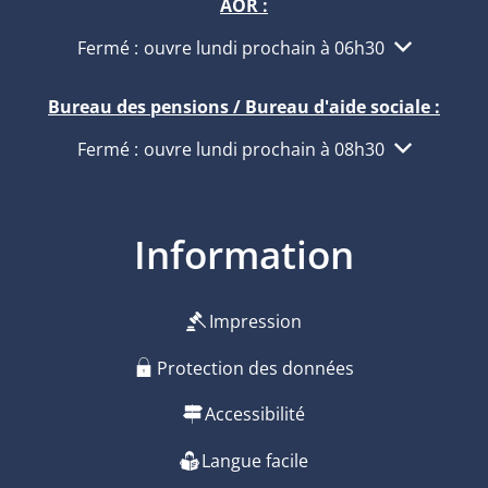
AÖR :
Cliquez pour masquer d'autres heures d'ouvertur
Fermé :
ouvre lundi prochain à 06h30
Bureau des pensions / Bureau d'aide sociale :
Cliquez pour masquer d'autres heures d'ouvertur
Fermé :
ouvre lundi prochain à 08h30
Information
Impression
Protection des données
Accessibilité
Langue facile