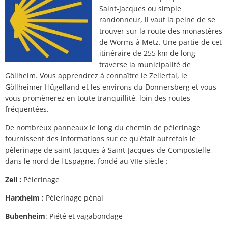
de
Plan d'action contre le bruit
Contact VG
Saint-Jacques ou simple
Jacob
randonneur, il vaut la peine de se
Ottersheim
trouver sur la route des monastères
Environnement
de Worms à Metz. Une partie de cet
Ruessingen
itinéraire de 255 km de long
Mesures de modernisation/remise en ét
traverse la municipalité de
Standenbühl
Göllheim. Vous apprendrez à connaître le Zellertal, le
Planification thermique communale
Göllheimer Hügelland et les environs du Donnersberg et vous
Weitersweiler
vous promènerez en toute tranquillité, loin des routes
Projets
fréquentées.
Zellertal
De nombreux panneaux le long du chemin de pèlerinage
fournissent des informations sur ce qu'était autrefois le
pèlerinage de saint Jacques à Saint-Jacques-de-Compostelle,
dans le nord de l'Espagne, fondé au VIIe siècle :
Zell :
Pèlerinage
Harxheim :
Pèlerinage pénal
Bubenheim
: Piété et vagabondage