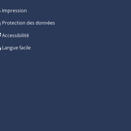
Impression
 de fermeture
Protection des données
Accessibilité
 de fermeture
Langue facile
 de fermeture
 de fermeture
 de fermeture