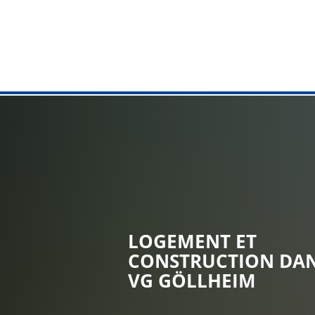
ADMINISTRA
Hôtel de vill
Tâches de A 
Services en 
Citizens' Ad
LOGEMENT ET
Bureau d'en
CONSTRUCTION DAN
Services aux
VG GÖLLHEIM
Installation