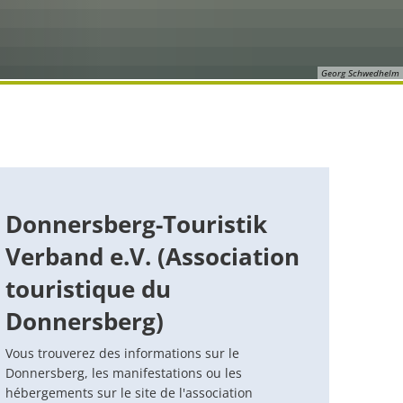
 évolutif
Informations sur le programme
eloppement urbain de Göllheim
Statuts
Lautersheim
panoramique de la Wartturm
Promotion privée
des limiers "Gugg e Mol
 sur l'avenir)
omie
e le bruit
Contact VG Werke
Ottersheim
Georg Schwedhelm
Réaménagement urbain du centre
ents, pensions & hôtels
Ruessingen
 stationnement
isation/remise en état
Standenbühl
rmique communale
Weitersweiler
Donnersberg-Touristik
Zellertal
Verband e.V. (Association
touristique du
Donnersberg)
Vous trouverez des informations sur le
Donnersberg, les manifestations ou les
hébergements sur le site de l'association