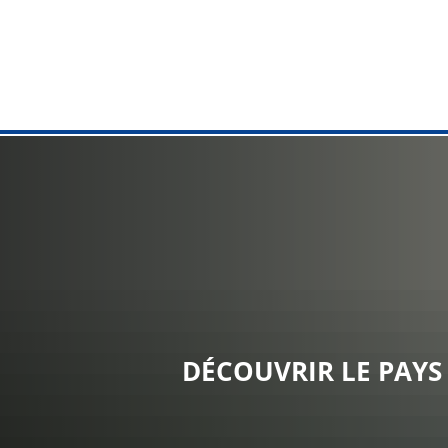
ADMINISTRA
Hôtel de vill
Tâches de A 
Services en 
Citizens' Ad
Bureau d'en
DÉCOUVRIR LE PAYS
Services aux
Installation