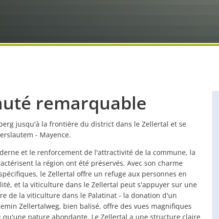
Parcours
Services de garde/conseils
Barème général des taxes
Soins de vacances
Bibliothèques communautaires
Promotion du dév
Circuit 
Ambassadeur numérique
Mandat de prélèvement SEPA
Crèches et garderies
Sentier 
Bureau numérique "BLICKPUNKT Zukunft" (Point de vue
Gastron
Hôte
Plan d'action contr
Fonds d'allègement de la dette municipale
Pompiers
Appartem
Ordonnance sur la prévention des risques
Établissements de soins
Seniors
Environnement
Aires de
Plans d'occupation des gymnases
Enfants
Mesures de modern
auté remarquable
Planification the
 jusqu'à la frontière du district dans le Zellertal et se
Projets
aiserslautem - Mayence.
erne et le renforcement de l'attractivité de la commune, la
caractérisent la région ont été préservés. Avec son charme
spécifiques, le Zellertal offre un refuge aux personnes en
ité, et la viticulture dans le Zellertal peut s'appuyer sur une
 de la viticulture dans le Palatinat - la donation d'un
hemin Zellertalweg, bien balisé, offre des vues magnifiques
 qu'une nature abondante. Le Zellertal a une structure claire