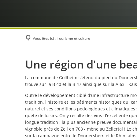
Vous êtes ici :
Tourisme et culture
Tourisme
Une région d'une be
et
La commune de Göllheim s'étend du pied du Donnersberg
trouve sur la B 40 et la B 47 ainsi que sur la A 63 - K
culture
Outre le développement ciblé d'une infrastructure mod
tradition, l'histoire et les bâtiments historiques qui 
naturel et ses conditions pédologiques et climatiques 
quête de loisirs. On y récolte des vins d'excellente qual
longue tradition : la plus ancienne preuve documentaire
vignoble près de Zell en 708 - mène au Zellertal ! Le c
sur la campagne entre le Donnersberg et le Rhin, ainsi