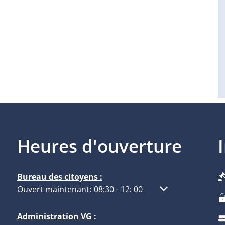
Heures d'ouverture
Bureau des citoyens :
Cliquez pour masquer d'autres heures d'ouverture ou
Ouvert maintenant:
08:30
-
12:
00
De 08:30 à 12:00
Administration VG :