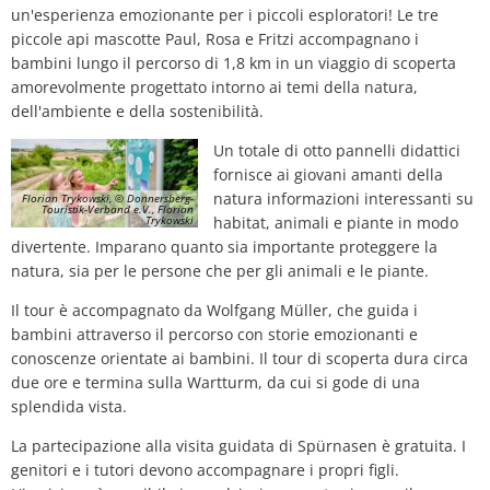
un'esperienza emozionante per i piccoli esploratori! Le tre
piccole api mascotte Paul, Rosa e Fritzi accompagnano i
bambini lungo il percorso di 1,8 km in un viaggio di scoperta
amorevolmente progettato intorno ai temi della natura,
dell'ambiente e della sostenibilità.
Un totale di otto pannelli didattici
fornisce ai giovani amanti della
natura informazioni interessanti su
Florian Trykowski, © Donnersberg-
Touristik-Verband e.V., Florian
Trykowski
habitat, animali e piante in modo
divertente. Imparano quanto sia importante proteggere la
natura, sia per le persone che per gli animali e le piante.
Il tour è accompagnato da Wolfgang Müller, che guida i
bambini attraverso il percorso con storie emozionanti e
conoscenze orientate ai bambini. Il tour di scoperta dura circa
due ore e termina sulla Wartturm, da cui si gode di una
splendida vista.
La partecipazione alla visita guidata di Spürnasen è gratuita. I
genitori e i tutori devono accompagnare i propri figli.