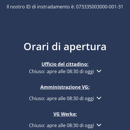
Il nostro ID di instradamento è: 073335003000-001-31
Orari di apertura
Ufficio del cittadino:
Fare clic per nascondere altri orari di apertur
Chiuso:
apre alle 08:30 di oggi
Amministrazione VG:
Fare clic per nascondere altri orari di apertur
Chiuso:
apre alle 08:30 di oggi
VG Werke:
Fare clic per nascondere altri orari di apertur
Chiuso:
apre alle 08:30 di oggi