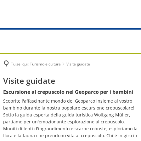
TURISMO E CULTURA
Municipio
VIVERE E COSTRUIRE
OPERE VG
Ritratto
COMUNITÀ
Compiti dalla A alla Z
Applicazioni per l'edilizia
Notizie
Scoprire e vivere
Albisheim
Servizi online
Domanda preliminare di costruzione
Numero di em
Sentieri escursionistici e d'avven
Biedesheim
Ufficio di consulenza dei cittadin
Trame di costruzione
Approvvigion
Piste ciclabili
Tu sei qui:
Turismo e cultura
Visite guidate
Bubenheim
Ufficio del registro
Pianificazione territoriale urbana
Smaltimento d
Visite
Visite guidate
Comunità partner
Dreisen
Servizi al cittadino
Protezione del monumento
Oneri e tariff
guidate
Escursione al crepuscolo nel Geoparco per i bambini
Eventi
Einselthum
Strutture comunali
Scoprite l'affascinante mondo del Geoparco insieme al vostro
Affitto e leasing
Directory dell
bambino durante la nostra popolare escursione crepuscolare!
Visite guidate
Göllheim
Sotto la guida esperta della guida turistica Wolfgang Müller,
Fornitura
Applicazioni 
partiamo per un'emozionante esplorazione al crepuscolo.
Biblioteche comunitarie
Immesheim
Muniti di lenti d'ingrandimento e scarpe robuste, esploriamo la
Promozione dello sviluppo urbano Göll
Statuti
flora e la fauna che prendono vita al crepuscolo. Chi è in giro in
Ospite
Lautersheim