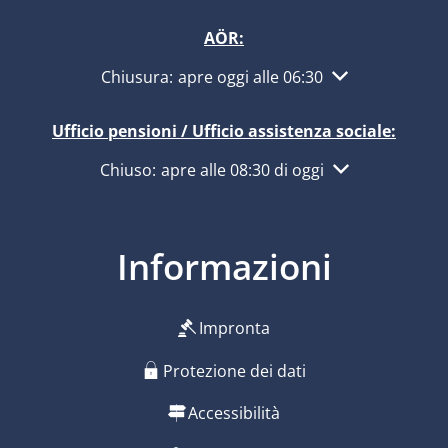
AÖR:
Fare clic per nascondere altri orari di apertur
Chiusura:
apre oggi alle 06:30
Ufficio pensioni / Ufficio assistenza sociale:
Fare clic per nascondere altri orari di apertur
Chiuso:
apre alle 08:30 di oggi
Informazioni
Impronta
Protezione dei dati
Accessibilità