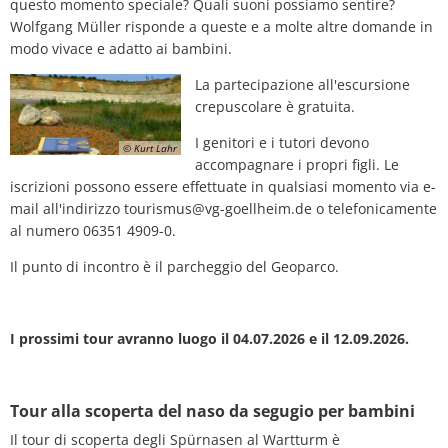
questo momento speciale? Quali suoni possiamo sentire?
Piano d'azione sul rumore
Contatto VG 
Wolfgang Müller risponde a queste e a molte altre domande in
Ottersheim
modo vivace e adatto ai bambini.
Ambiente
La partecipazione all'escursione
Ruessingen
crepuscolare è gratuita.
Misure di ammodernamento/riparazion
Standenbühl
I genitori e i tutori devono
© Kurt Lahr
Pianificazione termica comunale
accompagnare i propri figli. Le
Weitersweiler
iscrizioni possono essere effettuate in qualsiasi momento via e-
Progetti
mail all'indirizzo tourismus@vg-goellheim.de o telefonicamente
Zellertal
al numero 06351 4909-0.
Il punto di incontro è il parcheggio del Geoparco.
I prossimi tour avranno luogo il 04.07.2026 e il 12.09.2026.
Tour alla scoperta del naso da segugio per bambini
Il tour di scoperta degli Spürnasen al Wartturm è