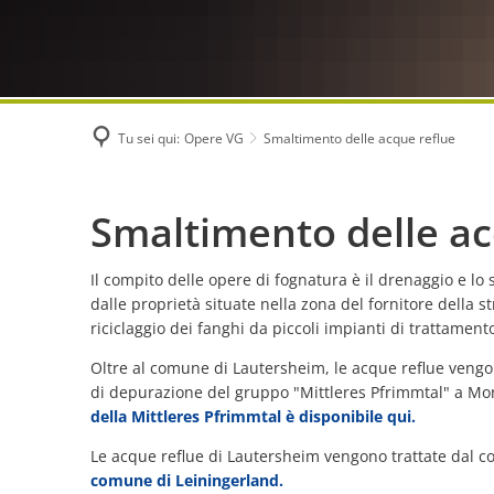
Tu sei qui:
Opere VG
Smaltimento delle acque reflue
Smaltimento
Smaltimento delle ac
delle
Il compito delle opere di fognatura è il drenaggio e l
dalle proprietà situate nella zona del fornitore della st
acque
riciclaggio dei fanghi da piccoli impianti di trattament
Oltre al comune di Lautersheim, le acque reflue veng
reflue
di depurazione del gruppo "Mittleres Pfrimmtal" a M
della Mittleres Pfrimmtal è disponibile qui.
Le acque reflue di Lautersheim vengono trattate dal 
comune di Leiningerland.