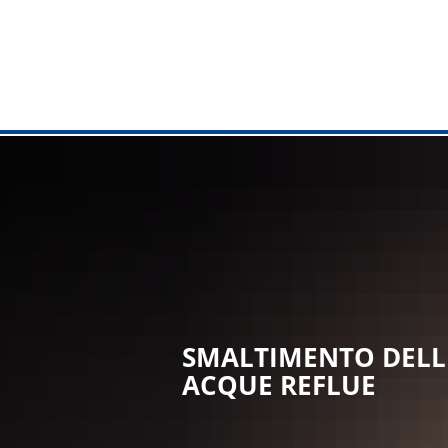
AMMINISTR
Municipio
Compiti dall
Servizi onli
Ufficio di c
Ufficio del 
SMALTIMENTO DELL
ACQUE REFLUE
Servizi al c
Strutture c