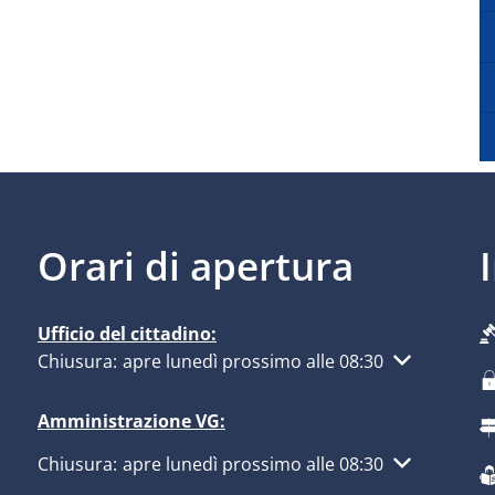
Orari di apertura
Ufficio del cittadino:
Fare clic per nascondere altri orari di apertura o chius
Chiusura:
apre lunedì prossimo alle 08:30
Amministrazione VG:
Fare clic per nascondere altri orari di apertura o chius
Chiusura:
apre lunedì prossimo alle 08:30