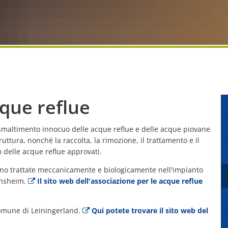
Perc
Servizi a chiamata/consulenza
Tariffa generale
Cura delle vacanze
Biblioteche comunitarie
Promozione de
Perc
Ambasciatore digitale
Mandato di addebito diretto SEPA
Centri diurni
Perc
Ufficio digitale "BLICKPUNKT Zukunft
Gas
Ospite
Piano d'azion
Fondo per la riduzione del debito municipale
Vigili del fuoco
Appa
Ordinanza sulla prevenzione dei pericoli
Strutture di cura
Anziani
Ambiente
Piaz
Piani di assegnazione delle palestre
Bambini
Misure di am
que reflue
Pianificazion
o smaltimento innocuo delle acque reflue e delle acque piovane
Progetti
ruttura, nonché la raccolta, la rimozione, il trattamento e il
o delle acque reflue approvati.
ono trattate meccanicamente e biologicamente nell'impianto
onsheim.
Il sito web dell'associazione per le acque reflue
comune di Leiningerland.
Qui potete trovare il sito web del