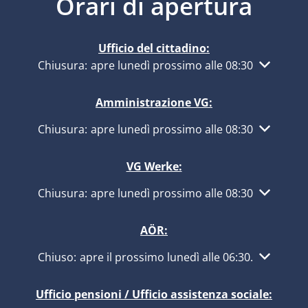
Orari di apertura
Ufficio del cittadino:
Fare clic per nascondere altri orari di apertura o ch
Chiusura:
apre lunedì prossimo alle 08:30
Amministrazione VG:
Fare clic per nascondere altri orari di apertura o ch
Chiusura:
apre lunedì prossimo alle 08:30
VG Werke:
Fare clic per nascondere altri orari di apertura o ch
Chiusura:
apre lunedì prossimo alle 08:30
AÖR:
Fare clic per nascondere altri orari di apertura o ch
Chiuso:
apre il prossimo lunedì alle 06:30
.
Ufficio pensioni / Ufficio assistenza sociale: