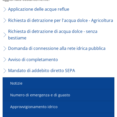
Piano d'azione sul rumore
Contatto VG 
Applicazione delle acque reflue
Ottersheim
Ambiente
Richiesta di detrazione per l'acqua dolce - Agricoltura
Ruessingen
Misure di ammodernamento/riparazion
Richiesta di detrazione di acqua dolce - senza
Standenbühl
bestiame
Pianificazione termica comunale
Weitersweiler
Domanda di connessione alla rete idrica pubblica
Progetti
Avviso di completamento
Zellertal
Mandato di addebito diretto SEPA
Notizie
Numero di emergenza e di guasto
Approvvigionamento idrico