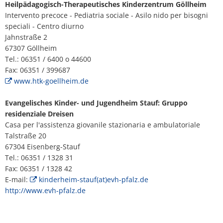
Heilpädagogisch-Therapeutisches Kinderzentrum Göllheim
Piano d'azione sul rumore
Contatto VG 
Intervento precoce - Pediatria sociale - Asilo nido per bisogni
Ottersheim
speciali - Centro diurno
Ambiente
Jahnstraße 2
Ruessingen
67307 Göllheim
Misure di ammodernamento/riparazion
Tel.: 06351 / 6400 o 44600
Standenbühl
Fax: 06351 / 399687
Pianificazione termica comunale
www.htk-goellheim.de
Weitersweiler
Progetti
Evangelisches Kinder- und Jugendheim Stauf: Gruppo
residenziale Dreisen
Zellertal
Casa per l'assistenza giovanile stazionaria e ambulatoriale
Talstraße 20
67304 Eisenberg-Stauf
Tel.: 06351 / 1328 31
Fax: 06351 / 1328 42
E-mail:
kinderheim-stauf(at)evh-pfalz.de
http://www.evh-pfalz.de