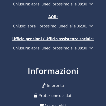
Fare clic per nascondere altri orari di apertura o ch
Chiusura:
apre lunedì prossimo alle 08:30
AÖR:
Fare clic per nascondere altri orari di apertura o ch
Chiuso:
apre il prossimo lunedì alle 06:30
.
Ufficio pensioni / Ufficio assistenza sociale:
Fare clic per nascondere altri orari di apertura o ch
Chiusura:
apre lunedì prossimo alle 08:30
Informazioni
Impronta
Protezione dei dati
Accessibilità