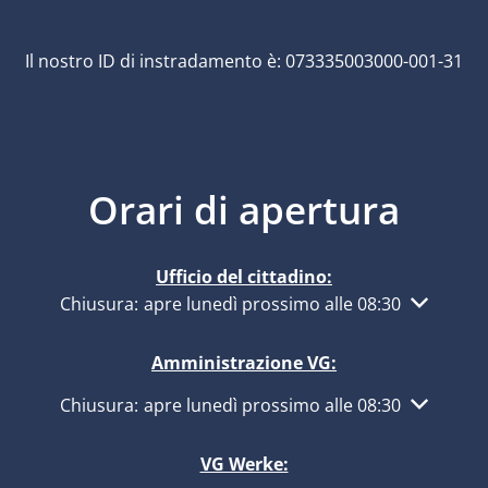
Il nostro ID di instradamento è: 073335003000-001-31
Orari di apertura
Ufficio del cittadino:
Fare clic per nascondere altri orari di apertura o ch
Chiusura:
apre lunedì prossimo alle 08:30
Amministrazione VG:
Fare clic per nascondere altri orari di apertura o ch
Chiusura:
apre lunedì prossimo alle 08:30
VG Werke: