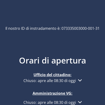
Il nostro ID di instradamento è: 073335003000-001-31
Orari di apertura
Ufficio del cittadino:
Fare clic per nascondere altri orari di apertur
Chiuso:
apre alle 08:30 di oggi
Amministrazione VG:
Fare clic per nascondere altri orari di apertur
Chiuso:
apre alle 08:30 di oggi