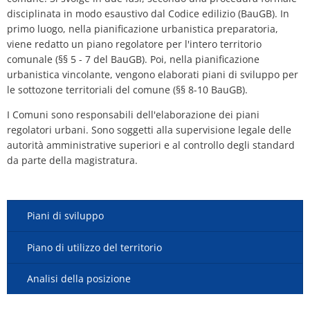
Piano d'azione sul rumore
Contatto VG 
disciplinata in modo esaustivo dal Codice edilizio (BauGB). In
Ottersheim
primo luogo, nella pianificazione urbanistica preparatoria,
Ambiente
viene redatto un piano regolatore per l'intero territorio
comunale (§§ 5 - 7 del BauGB). Poi, nella pianificazione
Ruessingen
urbanistica vincolante, vengono elaborati piani di sviluppo per
Misure di ammodernamento/riparazion
le sottozone territoriali del comune (§§ 8-10 BauGB).
Standenbühl
Pianificazione termica comunale
I Comuni sono responsabili dell'elaborazione dei piani
Weitersweiler
regolatori urbani. Sono soggetti alla supervisione legale delle
Progetti
autorità amministrative superiori e al controllo degli standard
Zellertal
da parte della magistratura.
Piani di sviluppo
Piano di utilizzo del territorio
Analisi della posizione