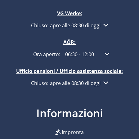
VG Werke:
Fare clic per nascondere altri orari di apertur
Chiuso:
apre alle 08:30 di oggi
AÖR:
Fare clic per nascondere altri orari di apertura
Ora aperto:
06:30
-
12:00
Dalle 06:30 alle
Ufficio pensioni / Ufficio assistenza sociale:
Fare clic per nascondere altri orari di apertur
Chiuso:
apre alle 08:30 di oggi
Informazioni
Impronta