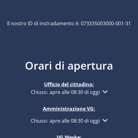
Il nostro ID di instradamento è: 073335003000-001-31
Orari di apertura
Ufficio del cittadino:
Fare clic per nascondere altri orari di apertur
Chiuso:
apre alle 08:30 di oggi
Amministrazione VG:
Fare clic per nascondere altri orari di apertur
Chiuso:
apre alle 08:30 di oggi
VG Werke: