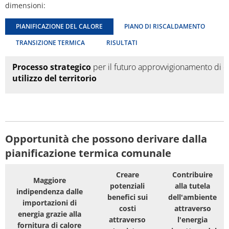
dimensioni:
Piano d'azione sul rumore
Contatto VG 
Ottersheim
PIANIFICAZIONE DEL CALORE
PIANO DI RISCALDAMENTO
Ambiente
TRANSIZIONE TERMICA
RISULTATI
Ruessingen
Misure di ammodernamento/riparazion
Processo strategico
per il futuro approvvigionamento di c
Standenbühl
utilizzo del territorio
Pianificazione termica comunale
Weitersweiler
Progetti
Zellertal
Opportunità che possono derivare dalla
pianificazione termica comunale
Creare
Contribuire
Maggiore
potenziali
alla tutela
indipendenza dalle
benefici sui
dell'ambiente
importazioni di
costi
attraverso
energia grazie alla
attraverso
l'energia
fornitura di calore