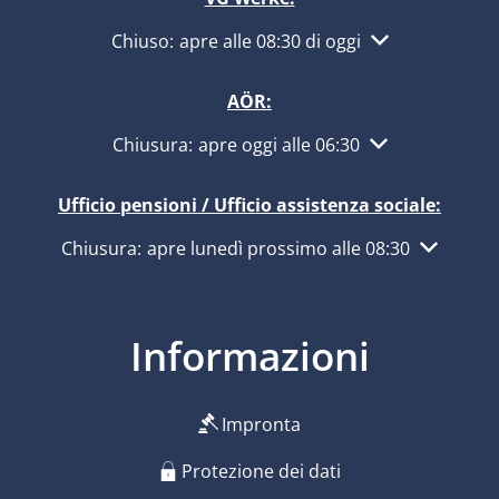
Fare clic per nascondere altri orari di apertur
Chiuso:
apre alle 08:30 di oggi
AÖR:
Fare clic per nascondere altri orari di apertur
Chiusura:
apre oggi alle 06:30
Ufficio pensioni / Ufficio assistenza sociale:
Fare clic per nascondere altri orari di apertura o ch
Chiusura:
apre lunedì prossimo alle 08:30
Informazioni
Impronta
Protezione dei dati