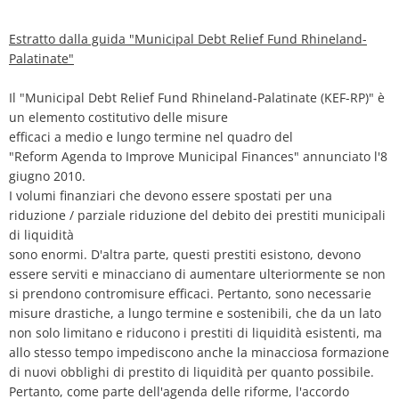
la
Piano d'azione sul rumore
Contatto VG 
riduzione
Ottersheim
Estratto dalla guida "Municipal Debt Relief Fund Rhineland-
Ambiente
Palatinate"
del
Ruessingen
debito
Il "Municipal Debt Relief Fund Rhineland-Palatinate (KEF-RP)" è
Misure di ammodernamento/riparazion
un elemento costitutivo delle misure
Standenbühl
municipale
efficaci a medio e lungo termine nel quadro del
Pianificazione termica comunale
"Reform Agenda to Improve Municipal Finances" annunciato l'8
Weitersweiler
giugno 2010.
Progetti
I volumi finanziari che devono essere spostati per una
Zellertal
riduzione / parziale riduzione del debito dei prestiti municipali
di liquidità
sono enormi. D'altra parte, questi prestiti esistono, devono
essere serviti e minacciano di aumentare ulteriormente se non
si prendono contromisure efficaci. Pertanto, sono necessarie
misure drastiche, a lungo termine e sostenibili, che da un lato
non solo limitano e riducono i prestiti di liquidità esistenti, ma
allo stesso tempo impediscono anche la minacciosa formazione
di nuovi obblighi di prestito di liquidità per quanto possibile.
Pertanto, come parte dell'agenda delle riforme, l'accordo