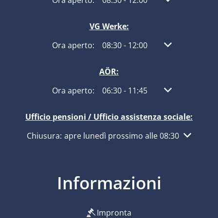
Fare clic per nascondere altri orari di apertura
Ora aperto:
08:30
-
12:00
Dalle 08:30 alle
VG Werke:
Fare clic per nascondere altri orari di apertura
Ora aperto:
08:30
-
12:00
Dalle 08:30 alle
AÖR:
Fare clic per nascondere altri orari di apertura
Ora aperto:
06:30
-
11:45
Dalle 06:30 alle
Ufficio pensioni / Ufficio assistenza sociale:
Fare clic per nascondere altri orari di apertura o ch
Chiusura:
apre lunedì prossimo alle 08:30
Informazioni
Impronta