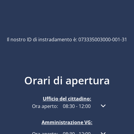
Il nostro ID di instradamento è: 073335003000-001-31
Orari di apertura
Ufficio del cittadino:
Fare clic per nascondere altri orari di apertura
Ora aperto:
08:30
-
12:00
Dalle 08:30 alle
Amministrazione VG: