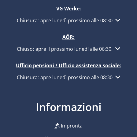
VG Werke:
Fare clic per nascondere altri orari di apertura o ch
Chiusura:
apre lunedì prossimo alle 08:30
AÖR:
Fare clic per nascondere altri orari di apertura o ch
Chiuso:
apre il prossimo lunedì alle 06:30
.
Ufficio pensioni / Ufficio assistenza sociale:
Fare clic per nascondere altri orari di apertura o ch
Chiusura:
apre lunedì prossimo alle 08:30
Informazioni
Impronta