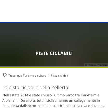
TURISMO E CULTURA
Municipio
VIVERE E COSTRUIRE
OPERE VG
Ritratto
COMUNITÀ
Compiti dalla A alla Z
Applicazioni per l'edilizia
Notizie
Scoprire e vivere
Albisheim
Servizi online
Domanda preliminare di costruzione
Numero di em
Sentieri escursionistici e d'avven
Biedesheim
Ufficio di consulenza dei cittadin
Trame di costruzione
Approvvigion
Piste ciclabili
Bubenheim
PISTE CICLABILI
Ufficio del registro
Pianificazione territoriale urbana
Smaltimento d
Comunità partner
Dreisen
© Florian Trykowski
Servizi al cittadino
Protezione del monumento
Oneri e tariff
Eventi
Einselthum
Tu sei qui:
Turismo e cultura
Piste ciclabili
Strutture comunali
Affitto e leasing
Directory dell
Visite guidate
Göllheim
Piste
La pista ciclabile della Zellertal
Fornitura
Applicazioni 
Biblioteche comunitarie
ciclabili
Nell'estate 2014 è stato chiuso l'ultimo varco tra Harxheim e
Immesheim
Albisheim. Da allora, tutti i ciclisti hanno un collegamento in
Promozione dello sviluppo urbano Göll
Statuti
linea retta dall'incrocio della pista ciclabile sulla riva del Reno a
Ospite
Lautersheim