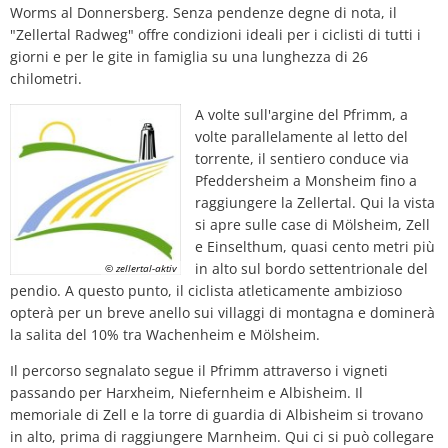
Worms al Donnersberg. Senza pendenze degne di nota, il
Piano d'azione sul rumore
Contatto VG 
"Zellertal Radweg" offre condizioni ideali per i ciclisti di tutti i
Ottersheim
giorni e per le gite in famiglia su una lunghezza di 26
Ambiente
chilometri.
Ruessingen
Misure di ammodernamento/riparazion
A volte sull'argine del Pfrimm, a
Standenbühl
volte parallelamente al letto del
Pianificazione termica comunale
torrente, il sentiero conduce via
Pfeddersheim a Monsheim fino a
Weitersweiler
raggiungere la Zellertal. Qui la vista
Progetti
si apre sulle case di Mölsheim, Zell
Zellertal
e Einselthum, quasi cento metri più
in alto sul bordo settentrionale del
© zellertal-aktiv
pendio. A questo punto, il ciclista atleticamente ambizioso
opterà per un breve anello sui villaggi di montagna e dominerà
la salita del 10% tra Wachenheim e Mölsheim.
Il percorso segnalato segue il Pfrimm attraverso i vigneti
passando per Harxheim, Niefernheim e Albisheim. Il
memoriale di Zell e la torre di guardia di Albisheim si trovano
in alto, prima di raggiungere Marnheim. Qui ci si può collegare