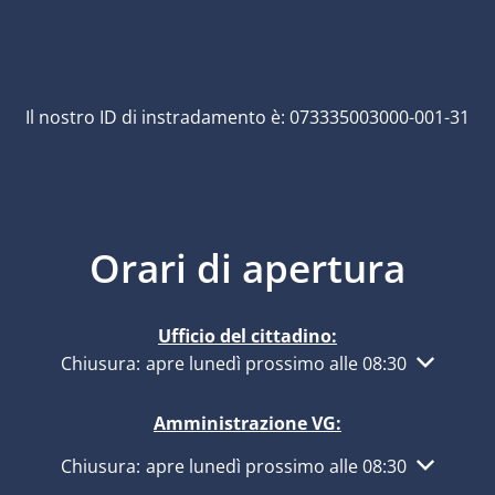
Il nostro ID di instradamento è: 073335003000-001-31
Orari di apertura
Ufficio del cittadino:
Fare clic per nascondere altri orari di apertura o ch
Chiusura:
apre lunedì prossimo alle 08:30
Amministrazione VG:
Fare clic per nascondere altri orari di apertura o ch
Chiusura:
apre lunedì prossimo alle 08:30