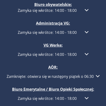
Biuro obywatelskie:
Kliknij, aby ukryć inne godziny otwarcia lub zamkn
Zamyka się wkrótce:
14:00
-
18:00
Od 14:00 do 
Administracja VG:
Kliknij, aby ukryć inne godziny otwarcia lub zamkn
Zamyka się wkrótce:
14:00
-
18:00
Od 14:00 do 
VG Werke:
Kliknij, aby ukryć inne godziny otwarcia lub zamkn
Zamyka się wkrótce:
14:00
-
18:00
Od 14:00 do 
AÖR:
Kliknij, aby ukryć inne godziny otwarcia lub zamknięcia
Zamknięte:
otwiera się w następny piątek o 06:30
Biuro Emerytalne / Biuro Opieki Społecznej:
Kliknij, aby ukryć inne godziny otwarcia lub zamkn
Zamyka się wkrótce:
14:00
-
18:00
Od 14:00 do 