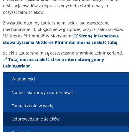
Plan działania w sprawie hałasu
utylizacja osadów z dopuszczonych do obrotu małych
Kontakt VG Works
Ottersheim
oczyszczalni ścieków.
Środowisko
Z wyjątkiem gminy Lautersheim, ścieki są oczyszczane
Ruessingen
mechanicznie i biologicznie w grupowej oczyszczalni ścieków
Działania modernizacyjne/napraw
"Mittleres Pfrimmtal" w Monsheim.
Stronę internetową
Standenbühl
stowarzyszenia Mittleres Pfrimmtal można znaleźć tutaj.
Miejskie planowanie zaopatrzenia 
Ścieki z Lautersheim są oczyszczane w gminie Leiningerland.
Weitersweiler
Tutaj można znaleźć stronę internetową gminy
Projekty
Leiningerland.
Zellertal
Wiadomości
Numer alarmowy i numer awarii
Zaopatrzenie w wodę
Odprowadzanie ścieków