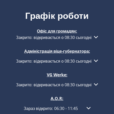
Графік роботи
Офіс для громадян:
Натисніть, щоб приховати інші години роботи або з
Закрито:
відкривається о 08:30 сьогодні
Адміністрація віце-губернатора:
Натисніть, щоб приховати інші години роботи або з
Закрито:
відкривається о 08:30 сьогодні
VG Werke:
Натисніть, щоб приховати інші години роботи або з
Закрито:
відкривається о 08:30 сьогодні
A.O.R:
Натисніть, щоб приховати інші години роботи а
Зараз відкрито:
06:30
-
11:45
З 06:30 до 11:4