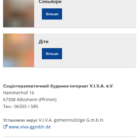
Сеньйори
План дій щодо шуму
догляду
Звертайтеся до VG Works
Оттерсхайм
Більше
за
Навколишнє середовище
хворими
Руссинген
Заходи з модернізації/ремонту
Діти
Штанденбюль
Муніципальне планування теплопос
Більше
Вайтерсвайлер
Проекти
Целлерталь
Соціотерапевтичний будинок-інтернат V.I.V.A. e.V
.
Hammerhof 16
67308 Albisheim (Pfrimm)
Тел.: 06355 / 585
Установою керує V.I.V.A. gemeinnützige G.m.b.H.
www.viva-ggmbh.de