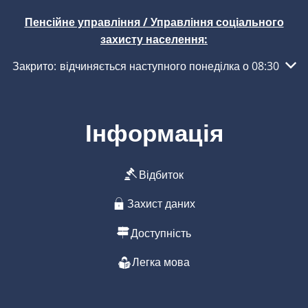
Пенсійне управління / Управління соціального
захисту населення:
Натисніть, щоб приховати інші години роботи або закритт
Закрито:
відчиняється наступного понеділка о 08:30
Інформація
Відбиток
Захист даних
Доступність
Легка мова