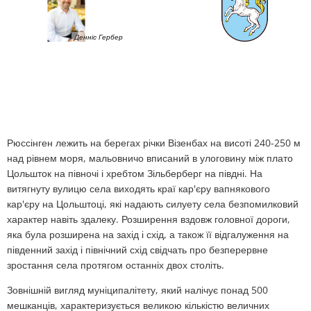
План дій щодо шуму
Звертайтеся до VG Works
Оттерсхайм
Денніс Гербер
Навколишнє середовище
Руссинген
Заходи з модернізації/ремонту
Штанденбюль
Муніципальне планування теплопос
Вайтерсвайлер
Проекти
Рюссінген лежить на берегах річки Візенбах на висоті 240-250 м
над рівнем моря, мальовничо вписаний в улоговину між плато
Целлерталь
Цольшток на півночі і хребтом Зільберберг на півдні. На
витягнуту вулицю села виходять краї кар'єру вапнякового
кар'єру на Цольштоці, які надають силуету села безпомилковий
характер навіть здалеку. Розширення вздовж головної дороги,
яка була розширена на захід і схід, а також її відгалуження на
південний захід і північний схід свідчать про безперервне
зростання села протягом останніх двох століть.
Зовнішній вигляд муніципалітету, який налічує понад 500
мешканців, характеризується великою кількістю величних