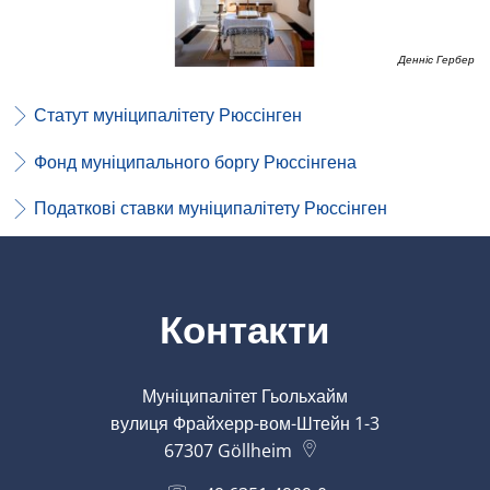
Денніс Гербер
Статут муніципалітету Рюссінген
Фонд муніципального боргу Рюссінгена
Податкові ставки муніципалітету Рюссінген
Контакти
Муніципалітет Гьольхайм
вулиця Фрайхерр-вом-Штейн 1-3
67307
Göllheim