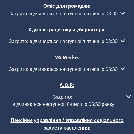
Офіс для громадян:
Натисніть, щоб приховати інші години роботи або закри
Закрито:
відчиняється наступної п'ятниці о 08:30
Адміністрація віце-губернатора:
Натисніть, щоб приховати інші години роботи або закри
Закрито:
відчиняється наступної п'ятниці о 08:30
VG Werke:
Натисніть, щоб приховати інші години роботи або закри
Закрито:
відчиняється наступної п'ятниці о 08:30
A.O.R:
Натисніть, щоб приховати інші години роботи або закриття
Закрито:
відчиняється наступної п'ятниці о 06:30 ранку
Пенсійне управління / Управління соціального
захисту населення: