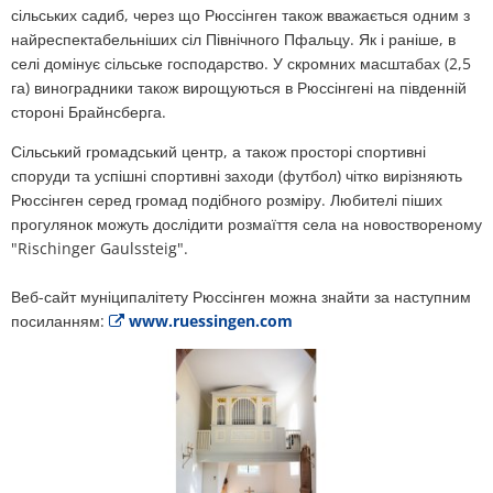
сільських садиб, через що Рюссінген також вважається одним з
найреспектабельніших сіл Північного Пфальцу. Як і раніше, в
селі домінує сільське господарство. У скромних масштабах (2,5
га) виноградники також вирощуються в Рюссінгені на південній
стороні Брайнсберга.
Сільський громадський центр, а також просторі спортивні
споруди та успішні спортивні заходи (футбол) чітко вирізняють
Рюссінген серед громад подібного розміру. Любителі піших
прогулянок можуть дослідити розмаїття села на новоствореному
"Rischinger Gaulssteig".
Веб-сайт муніципалітету Рюссінген можна знайти за наступним
посиланням:
www.ruessingen.com