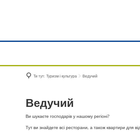
АДМІНІСТР
Ратуша
Завдання ві
Ти тут:
Туризм і культура
Ведучий
Онлайн-серв
Бюро консул
Ведучий
Ведучий
РАЦС
Ви шукаєте господарів у нашому регіоні?
Обслуговув
Тут ви знайдете всі ресторани, а також квартири для ві
Муніципальн