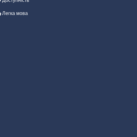
Доступність
Легка мова
иття
иття
иття