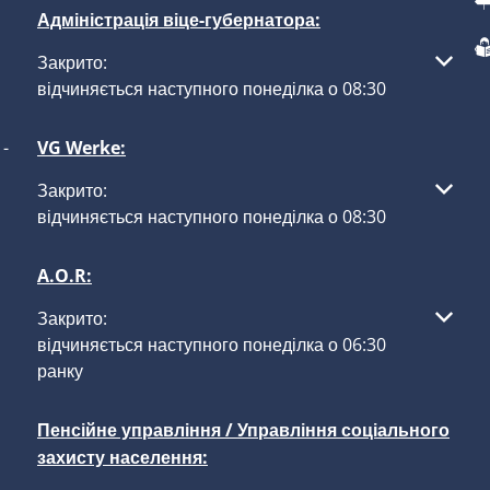
Адміністрація віце-губернатора:
Натисніть, щоб приховати інші години роботи або закр
Закрито:
відчиняється наступного понеділка о 08:30
-
VG Werke:
Натисніть, щоб приховати інші години роботи або закр
Закрито:
відчиняється наступного понеділка о 08:30
A.O.R:
Натисніть, щоб приховати інші години роботи або закр
Закрито:
відчиняється наступного понеділка о 06:30
ранку
Пенсійне управління / Управління соціального
захисту населення: