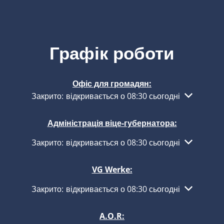
Графік роботи
Офіс для громадян:
Натисніть, щоб приховати інші години роботи або з
Закрито:
відкривається о 08:30 сьогодні
Адміністрація віце-губернатора:
Натисніть, щоб приховати інші години роботи або з
Закрито:
відкривається о 08:30 сьогодні
VG Werke:
Натисніть, щоб приховати інші години роботи або з
Закрито:
відкривається о 08:30 сьогодні
A.O.R: