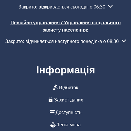
Натисніть, щоб приховати інші години роботи або з
Закрито:
відкривається сьогодні о 06:30
Пенсійне управління / Управління соціального
захисту населення:
Натисніть, щоб приховати інші години роботи або закритт
Закрито:
відчиняється наступного понеділка о 08:30
Інформація
Відбиток
Захист даних
Доступність
Легка мова