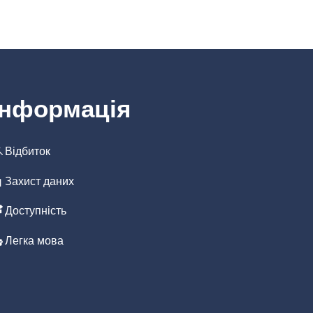
Інформація
Відбиток
иття
Захист даних
Доступність
Легка мова
иття