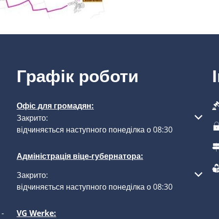
Графік роботи
Офіс для громадян:
Натисніть, щоб приховати інші години роботи або закр
Закрито:
відчиняється наступного понеділка о 08:30
Адміністрація віце-губернатора:
Натисніть, щоб приховати інші години роботи або закр
Закрито:
відчиняється наступного понеділка о 08:30
-
VG Werke: