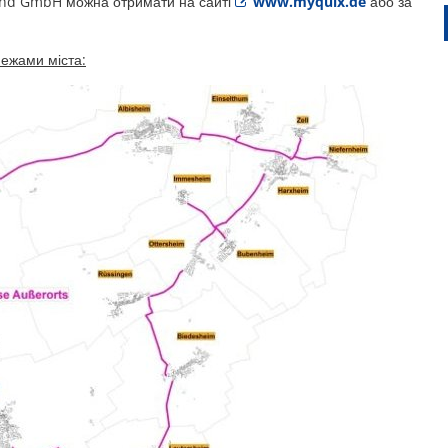
and GmbH можна отримати на сайті
www.myquix.de
або за
межами міста: