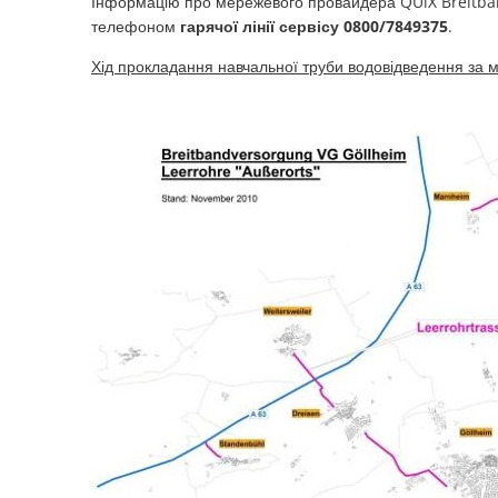
Інформацію про мережевого провайдера QUiX Breitb
телефоном
гарячої лінії сервісу 0800/7849375
.
Хід прокладання навчальної труби водовідведення за 