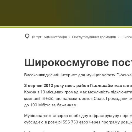
Ти тут:
Адміністрація
Обслуговування громадян
Широк
Широкосмугове
Широкосмугове пос
постачання
Високошвидкісний інтернет для муніципалітету Гьольх
З серпня 2012 року весь район Гьольхайм має шви
Кожна з 13 місцевих громад має можливість підключити
компанії inexio, що належить землі Саар. Громадяни з
до 100 Мбіт/с за бажанням.
Муніципалітет створив необхідну інфраструктуру порожн
субсидією в розмірі 555 750 євро через програму роз