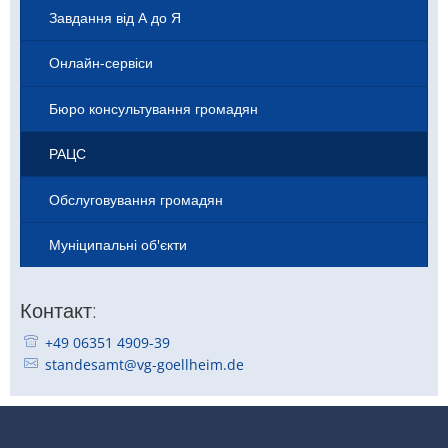
Завдання від А до Я
Онлайн-сервіси
Бюро консультування громадян
РАЦС
Обслуговування громадян
Муніципальні об'єкти
Контакт:
MrsJasminKreuzensteinМісіс Жасмін Кройценштейн
+49 06351 4909-39
standesamt@vg-goellheim.de