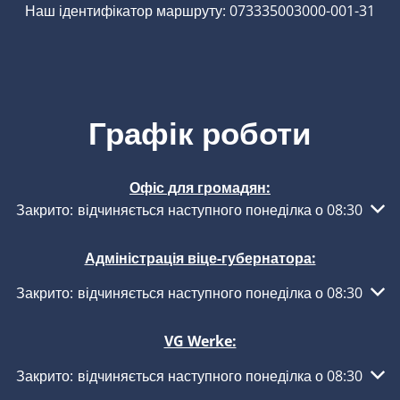
Наш ідентифікатор маршруту: 073335003000-001-31
Графік роботи
Офіс для громадян:
Натисніть, щоб приховати інші години роботи або закритт
Закрито:
відчиняється наступного понеділка о 08:30
Адміністрація віце-губернатора:
Натисніть, щоб приховати інші години роботи або закритт
Закрито:
відчиняється наступного понеділка о 08:30
VG Werke:
Натисніть, щоб приховати інші години роботи або закритт
Закрито:
відчиняється наступного понеділка о 08:30