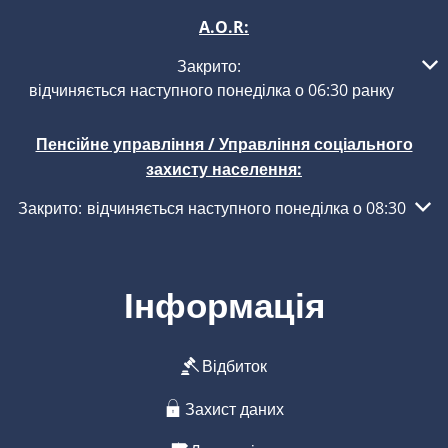
A.O.R:
Натисніть, щоб приховати інші години роботи або закриття
Закрито:
відчиняється наступного понеділка о 06:30 ранку
Пенсійне управління / Управління соціального
захисту населення:
Натисніть, щоб приховати інші години роботи або закритт
Закрито:
відчиняється наступного понеділка о 08:30
Інформація
Відбиток
Захист даних