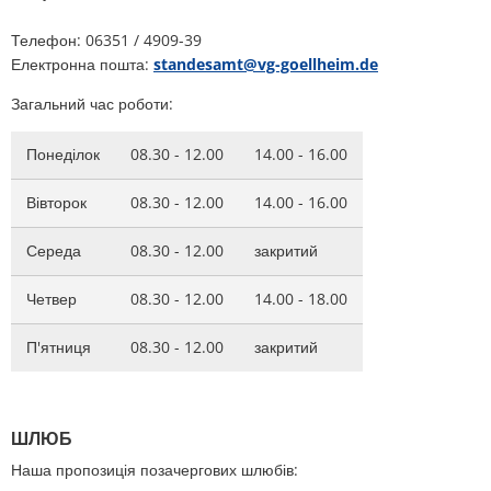
План дій щодо шуму
Телефон: 06351 / 4909-39
Звертайтеся до VG Works
Оттерсхайм
Електронна пошта:
standesamt@vg-goellheim.de
Навколишнє середовище
Руссинген
Загальний час роботи:
Заходи з модернізації/ремонту
Штанденбюль
Понеділок
08.30 - 12.00
14.00 - 16.00
Муніципальне планування теплопос
Вайтерсвайлер
Вівторок
08.30 - 12.00
14.00 - 16.00
Проекти
Середа
08.30 - 12.00
закритий
Целлерталь
Четвер
08.30 - 12.00
14.00 - 18.00
П'ятниця
08.30 - 12.00
закритий
ШЛЮБ
Наша пропозиція позачергових шлюбів: