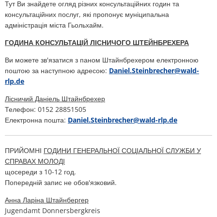
консультаційні
Тут Ви знайдете огляд різних консультаційних годин та
План дій щодо шуму
консультаційних послуг, які пропонує муніципальна
послуги
Звертайтеся до VG Works
Оттерсхайм
адміністрація міста Гьольхайм.
Навколишнє середовище
ГОДИНА КОНСУЛЬТАЦІЙ ЛІСНИЧОГО ШТЕЙНБРЕХЕРА
Руссинген
Заходи з модернізації/ремонту
Ви можете зв'язатися з паном Штайнбрехером електронною
Штанденбюль
поштою за наступною адресою:
Daniel.Steinbrecher@wald-
Муніципальне планування теплопос
rlp.de
Вайтерсвайлер
Лісничий Даніель Штайнбрехер
Проекти
Телефон: 0152 28851505
Целлерталь
Електронна пошта:
Daniel.Steinbrecher@wald-rlp.de
ПРИЙОМНІ
ГОДИНИ ГЕНЕРАЛЬНОЇ СОЦІАЛЬНОЇ СЛУЖБИ У
СПРАВАХ МОЛОДІ
щосереди з 10-12 год.
Попередній запис не обов'язковий.
Анна Ларіна Штайнбергер
Jugendamt Donnersbergkreis