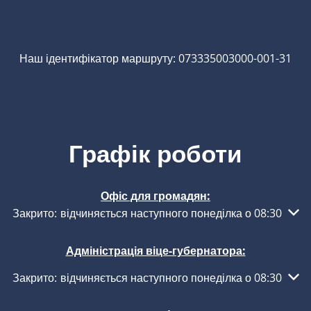
Наш ідентифікатор маршруту: 073335003000-001-31
Графік роботи
Офіс для громадян:
Натисніть, щоб приховати інші години роботи або закритт
Закрито:
відчиняється наступного понеділка о 08:30
Адміністрація віце-губернатора:
Натисніть, щоб приховати інші години роботи або закритт
Закрито:
відчиняється наступного понеділка о 08:30