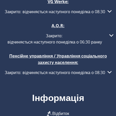
VG Werke:
Натисніть, щоб приховати інші години роботи або закритт
Закрито:
відчиняється наступного понеділка о 08:30
A.O.R:
Натисніть, щоб приховати інші години роботи або закриття
Закрито:
відчиняється наступного понеділка о 06:30 ранку
Пенсійне управління / Управління соціального
захисту населення:
Натисніть, щоб приховати інші години роботи або закритт
Закрито:
відчиняється наступного понеділка о 08:30
Інформація
Відбиток