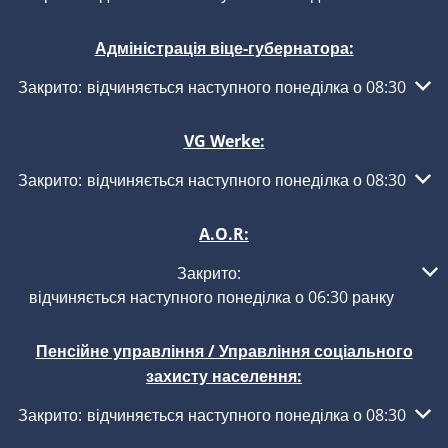
Адміністрація віце-губернатора:
Натисніть, щоб приховати інші години роботи або закритт
Закрито:
відчиняється наступного понеділка о 08:30
VG Werke:
Натисніть, щоб приховати інші години роботи або закритт
Закрито:
відчиняється наступного понеділка о 08:30
A.O.R:
Натисніть, щоб приховати інші години роботи або закриття
Закрито:
відчиняється наступного понеділка о 06:30 ранку
Пенсійне управління / Управління соціального
захисту населення:
Натисніть, щоб приховати інші години роботи або закритт
Закрито:
відчиняється наступного понеділка о 08:30