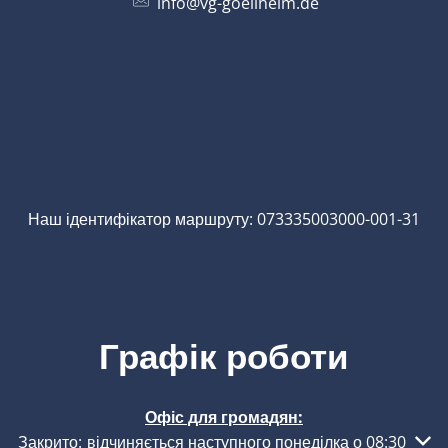
info@vg-goellheim.de
Наш ідентифікатор маршруту: 073335003000-001-31
Графік роботи
Офіс для громадян:
Натисніть, щоб приховати інші години роботи або закритт
Закрито:
відчиняється наступного понеділка о 08:30