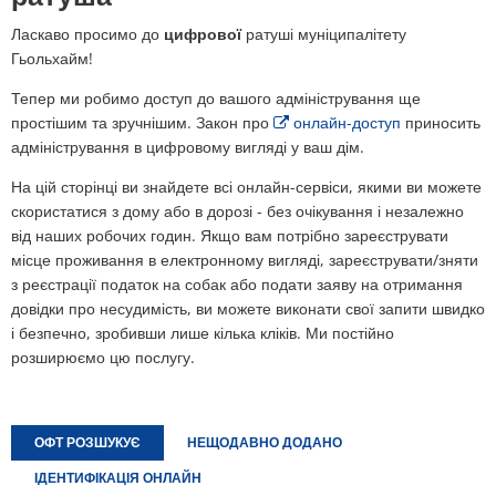
План дій щодо шуму
Ласкаво просимо до
цифрової
ратуші муніципалітету
Звертайтеся до VG Works
Оттерсхайм
Гьольхайм!
Навколишнє середовище
Руссинген
Тепер ми робимо доступ до вашого адміністрування ще
Заходи з модернізації/ремонту
простішим та зручнішим. Закон про
онлайн-доступ
приносить
адміністрування в цифровому вигляді у ваш дім.
Штанденбюль
Муніципальне планування теплопос
На цій сторінці ви знайдете всі онлайн-сервіси, якими ви можете
Вайтерсвайлер
скористатися з дому або в дорозі - без очікування і незалежно
Проекти
від наших робочих годин. Якщо вам потрібно зареєструвати
Целлерталь
місце проживання в електронному вигляді, зареєструвати/зняти
з реєстрації податок на собак або подати заяву на отримання
довідки про несудимість, ви можете виконати свої запити швидко
і безпечно, зробивши лише кілька кліків. Ми постійно
розширюємо цю послугу.
ОФТ РОЗШУКУЄ
НЕЩОДАВНО ДОДАНО
ІДЕНТИФІКАЦІЯ ОНЛАЙН