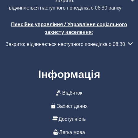
Натисніть, щоб приховати інші години роботи або закриття
Закрито:
відчиняється наступного понеділка о 06:30 ранку
Пенсійне управління / Управління соціального
захисту населення:
Натисніть, щоб приховати інші години роботи або закритт
Закрито:
відчиняється наступного понеділка о 08:30
Інформація
Відбиток
Захист даних
Доступність
Легка мова