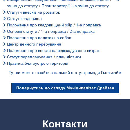
План дій щодо шуму
зміна до статуту
/
План території 1-а зміна до статуту
Звертайтеся до VG Works
Оттерсхайм
Статути внесків на розвиток
Навколишнє середовище
Статут кладовища
Положення про кладовищний збір
/
1-а поправка
Руссинген
Основні статути
/
1-а поправка
/
2-а поправка
Заходи з модернізації/ремонту
Положення про податок на собак
Штанденбюль
Центр денного перебування
Муніципальне планування теплопос
Положення про внески на відшкодування витрат
Вайтерсвайлер
Статут перепланування
/
план ділянки
Проекти
Правила благоустрою територій
Целлерталь
Тут ви можете знайти загальний статут громади Гьольхайм
Повернутись до огляду Муніципалітет Драйзен
Контакти