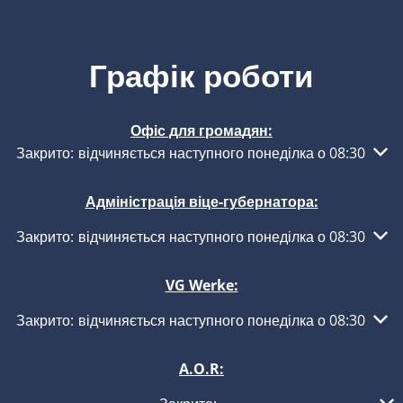
Графік роботи
Офіс для громадян:
Натисніть, щоб приховати інші години роботи або закритт
Закрито:
відчиняється наступного понеділка о 08:30
Адміністрація віце-губернатора:
Натисніть, щоб приховати інші години роботи або закритт
Закрито:
відчиняється наступного понеділка о 08:30
VG Werke:
Натисніть, щоб приховати інші години роботи або закритт
Закрито:
відчиняється наступного понеділка о 08:30
A.O.R: