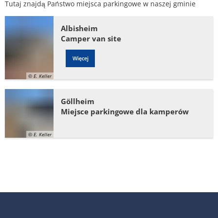
samochodów
Tutaj znajdą Państwo miejsca parkingowe w naszej gminie
Plan działania w sprawie hałasu
kempingowych
Kontakt VG Works
Ottersheim
Albisheim
Środowisko
Camper van site
Ruessingen
Działania modernizacyjne/napraw
Więcej
Standenbühl
Miejskie planowanie zaopatrzenia 
© E. Keller
Weitersweiler
Projekty
Göllheim
Miejsce parkingowe dla kamperów
Zellertal
© E. Keller