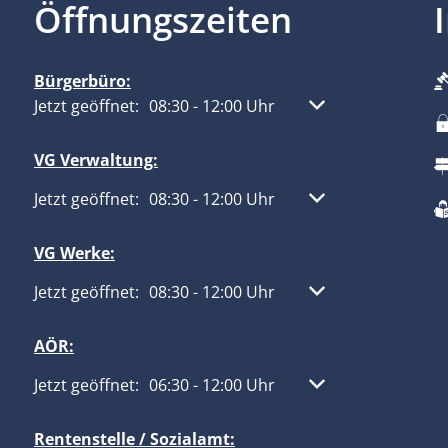
Öffnungszeiten
Bürgerbüro:
Klicken, um weitere Öffnungs- oder Schließzeiten aus
Jetzt geöffnet:
08:30
-
12:00
Uhr
Von 08:30 bis 12:00
VG Verwaltung:
Klicken, um weitere Öffnungs- oder Schließzeiten aus
Jetzt geöffnet:
08:30
-
12:00
Uhr
Von 08:30 bis 12:00
VG Werke:
Klicken, um weitere Öffnungs- oder Schließzeiten aus
Jetzt geöffnet:
08:30
-
12:00
Uhr
Von 08:30 bis 12:00
AÖR:
Klicken, um weitere Öffnungs- oder Schließzeiten aus
Jetzt geöffnet:
06:30
-
12:00
Uhr
Von 06:30 bis 12:00
Rentenstelle / Sozialamt: