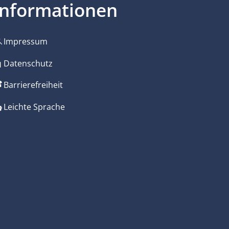
Informationen
Impressum
zublenden
 Uhr
Datenschutz
Barrierefreiheit
zublenden
 Uhr
Leichte Sprache
zublenden
 Uhr
zublenden
 Uhr