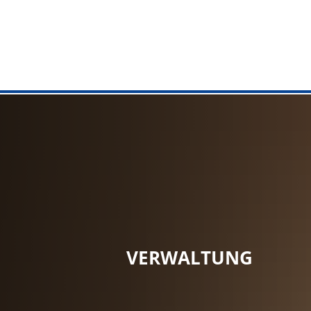
VERWALTU
Rathaus
Aufgaben v
Online Die
Bürgerbür
Standesam
VERWALTUNG
Bürgerdien
Kommunale