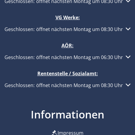
Klicken, um weitere Öffnungs- oder Schließzeiten auszub
Geschlossen:
öffnet nächsten Montag um 08:30 Uhr
VG Werke:
Klicken, um weitere Öffnungs- oder Schließzeiten auszub
Geschlossen:
öffnet nächsten Montag um 08:30 Uhr
AÖR:
Klicken, um weitere Öffnungs- oder Schließzeiten auszub
Geschlossen:
öffnet nächsten Montag um 06:30 Uhr
Rentenstelle / Sozialamt:
Klicken, um weitere Öffnungs- oder Schließzeiten auszub
Geschlossen:
öffnet nächsten Montag um 08:30 Uhr
Informationen
Impressum