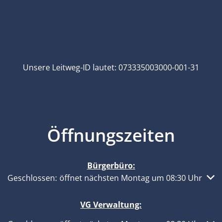
Unsere Leitweg-ID lautet: 073335003000-001-31
Öffnungszeiten
Bürgerbüro:
Klicken, um weitere Öffnungs- oder Schließzeiten auszub
Geschlossen:
öffnet nächsten Montag um 08:30 Uhr
VG Verwaltung: