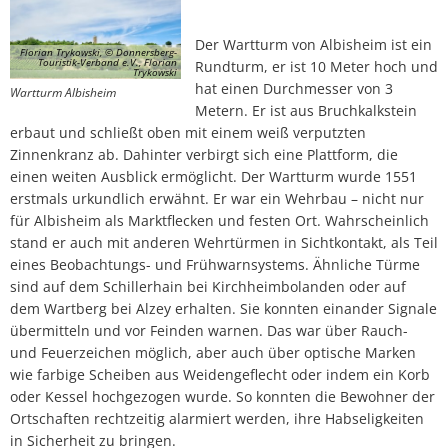
Lärmaktionsplan
Kontakt VG W
Ottersheim
Der Wartturm von Albisheim ist ein
Florian Trykowski, © Donnersberg-
Umwelt
Touristik-Verband e.V., Florian
Rundturm, er ist 10 Meter hoch und
Trykowski
Rüssingen
hat einen Durchmesser von 3
Wartturm Albisheim
Modernisierungs-/Instandsetzungsma
Metern. Er ist aus Bruchkalkstein
erbaut und schließt oben mit einem weiß verputzten
Standenbühl
Zinnenkranz ab. Dahinter verbirgt sich eine Plattform, die
Kommunale Wärmeplanung
einen weiten Ausblick ermöglicht. Der Wartturm wurde 1551
Weitersweiler
erstmals urkundlich erwähnt. Er war ein Wehrbau – nicht nur
Projekte
für Albisheim als Marktflecken und festen Ort. Wahrscheinlich
Zellertal
stand er auch mit anderen Wehrtürmen in Sichtkontakt, als Teil
eines Beobachtungs- und Frühwarnsystems. Ähnliche Türme
sind auf dem Schillerhain bei Kirchheimbolanden oder auf
dem Wartberg bei Alzey erhalten. Sie konnten einander Signale
übermitteln und vor Feinden warnen. Das war über Rauch-
und Feuerzeichen möglich, aber auch über optische Marken
wie farbige Scheiben aus Weidengeflecht oder indem ein Korb
oder Kessel hochgezogen wurde. So konnten die Bewohner der
Ortschaften rechtzeitig alarmiert werden, ihre Habseligkeiten
in Sicherheit zu bringen.