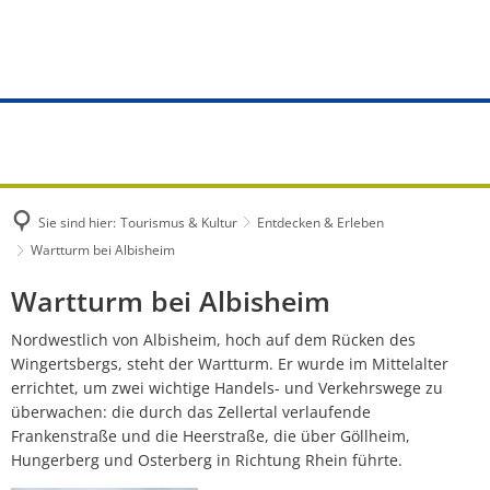
TOURISMUS & KULTUR
Rathaus
WOHNEN & BAUEN
VG WERKE
Portrait
GEMEINDEN
Aufgaben von A - Z
Bauanträge
Aktuelles
Entdecken & Erleben
Albisheim
Online Dienste
Bauvoranfrage
Notfall- und
Wander- und Erlebniswege
Biedesheim
Bürgerbüro
Baugrundstücke
Wasserversor
Radwege
Sie sind hier:
Tourismus & Kultur
Entdecken & Erleben
Bubenheim
Standesamt
Bauleitplanung
Abwasserbese
Wartturm bei Albisheim
Partnergemeinde
Dreisen
Wartturm
Wartturm bei Albisheim
Bürgerdienste
Denkmalschutz
Entgelte und 
Veranstaltungen
Einselthum
bei
Nordwestlich von Albisheim, hoch auf dem Rücken des
Kommunale Einrichtungen
Vermietung und Verpachtung
Installateurve
Wingertsbergs, steht der Wartturm. Er wurde im Mittelalter
Albisheim
Gästeführungen
Göllheim
errichtet, um zwei wichtige Handels- und Verkehrswege zu
Versorgung
Anträge und 
überwachen: die durch das Zellertal verlaufende
Gemeindebüchereien
Immesheim
Frankenstraße und die Heerstraße, die über Göllheim,
Städtebauförderung Göllheim
Satzungen
Hungerberg und Osterberg in Richtung Rhein führte.
Gastgeber
Lautersheim